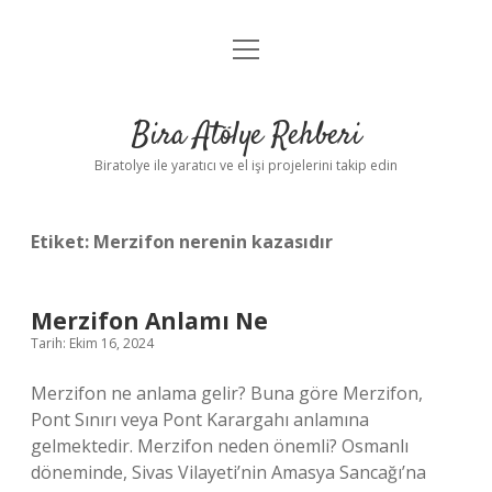
menüyü
Anasayfa
aç
Gizlilik Politikası
Bira Atölye Rehberi
Yasal Uyarı
Biratolye ile yaratıcı ve el işi projelerini takip edin
Etiket:
Merzifon nerenin kazasıdır
Merzifon Anlamı Ne
Tarih: Ekim 16, 2024
Merzifon ne anlama gelir? Buna göre Merzifon,
Pont Sınırı veya Pont Karargahı anlamına
gelmektedir. Merzifon neden önemli? Osmanlı
döneminde, Sivas Vilayeti’nin Amasya Sancağı’na