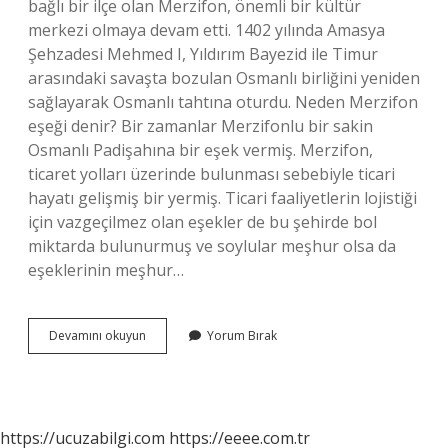
bağlı bir ilçe olan Merzifon, önemli bir kültür
merkezi olmaya devam etti. 1402 yılında Amasya
Şehzadesi Mehmed I, Yıldırım Bayezid ile Timur
arasındaki savaşta bozulan Osmanlı birliğini yeniden
sağlayarak Osmanlı tahtına oturdu. Neden Merzifon
eşeği denir? Bir zamanlar Merzifonlu bir sakin
Osmanlı Padişahına bir eşek vermiş. Merzifon,
ticaret yolları üzerinde bulunması sebebiyle ticari
hayatı gelişmiş bir yermiş. Ticari faaliyetlerin lojistiği
için vazgeçilmez olan eşekler de bu şehirde bol
miktarda bulunurmuş ve soylular meşhur olsa da
eşeklerinin meşhur…
Merzifon
Devamını okuyun
Yorum Bırak
Anlamı
Ne
https://ucuzabilgi.com
https://eeee.com.tr