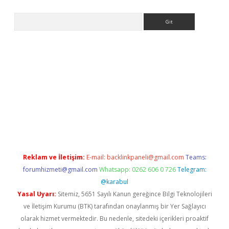
Arama
ww.betexper.xyz/
betci.co
betci giriş
elexbetgiris.org
hiltonbet 
Reklam ve İletişim:
E-mail:
backlinkpaneli@gmail.com
Teams:
forumhizmeti@gmail.com
Whatsapp: 0262 606 0 726
Telegram:
@karabul
Yasal Uyarı:
Sitemiz, 5651 Sayılı Kanun gereğince Bilgi Teknolojileri
ve İletişim Kurumu (BTK) tarafından onaylanmış bir Yer Sağlayıcı
olarak hizmet vermektedir. Bu nedenle, sitedeki içerikleri proaktif