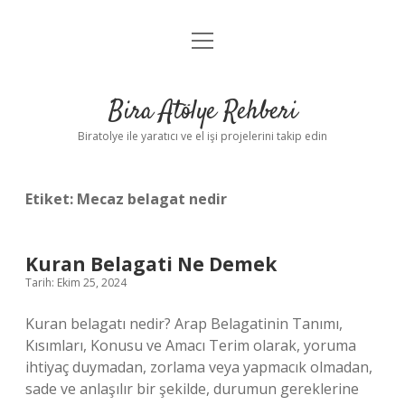
menüyü
Anasayfa
aç
Gizlilik Politikası
Bira Atölye Rehberi
Yasal Uyarı
Biratolye ile yaratıcı ve el işi projelerini takip edin
Etiket:
Mecaz belagat nedir
Kuran Belagati Ne Demek
Tarih: Ekim 25, 2024
Kuran belagatı nedir? Arap Belagatinin Tanımı,
Kısımları, Konusu ve Amacı Terim olarak, yoruma
ihtiyaç duymadan, zorlama veya yapmacık olmadan,
sade ve anlaşılır bir şekilde, durumun gereklerine