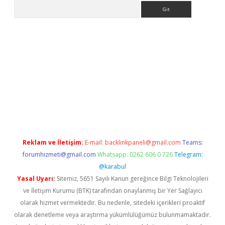
Arama
ww.betexper.xyz/
betci.co
betci giriş
elexbetgiris.org
hiltonbet 
Reklam ve İletişim:
E-mail:
backlinkpaneli@gmail.com
Teams:
forumhizmeti@gmail.com
Whatsapp: 0262 606 0 726
Telegram:
@karabul
Yasal Uyarı:
Sitemiz, 5651 Sayılı Kanun gereğince Bilgi Teknolojileri
ve İletişim Kurumu (BTK) tarafından onaylanmış bir Yer Sağlayıcı
olarak hizmet vermektedir. Bu nedenle, sitedeki içerikleri proaktif
olarak denetleme veya araştırma yükümlülüğümüz bulunmamaktadır.