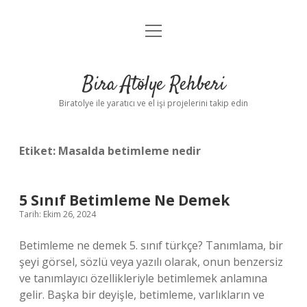
menüyü
Anasayfa
aç
Gizlilik Politikası
Bira Atölye Rehberi
Yasal Uyarı
Biratolye ile yaratıcı ve el işi projelerini takip edin
Etiket:
Masalda betimleme nedir
5 Sınıf Betimleme Ne Demek
Tarih: Ekim 26, 2024
Betimleme ne demek 5. sınıf türkçe? Tanımlama, bir
şeyi görsel, sözlü veya yazılı olarak, onun benzersiz
ve tanımlayıcı özellikleriyle betimlemek anlamına
gelir. Başka bir deyişle, betimleme, varlıkların ve