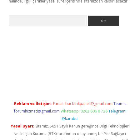
halinde, ilgili içerikler yasal süre içerisinde sitemizden kaldırılacaktır.
Arama
ww.betexper.xyz/
betci.co
betci giriş
elexbetgiris.org
hiltonbet 
Reklam ve İletişim:
E-mail:
backlinkpaneli@gmail.com
Teams:
forumhizmeti@gmail.com
Whatsapp: 0262 606 0 726
Telegram:
@karabul
Yasal Uyarı:
Sitemiz, 5651 Sayılı Kanun gereğince Bilgi Teknolojileri
ve İletişim Kurumu (BTK) tarafından onaylanmış bir Yer Sağlayıcı