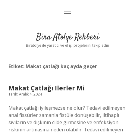
menüyü
Anasayfa
aç
Gizlilik Politikası
Bira Atölye Rehberi
Yasal Uyarı
Biratolye ile yaratıcı ve el işi projelerini takip edin
Etiket:
Makat çatlağı kaç ayda geçer
Makat Çatlağı Ilerler Mi
Tarih: Aralık 4, 2024
Makat çatlağı iyileşmezse ne olur? Tedavi edilmeyen
anal fissürler zamanla fistüle dönüşebilir, iltihaplı
sıvıların ve dışkının cilde girmesine ve enfeksiyon
riskinin artmasına neden olabilir. Tedavi edilmeyen