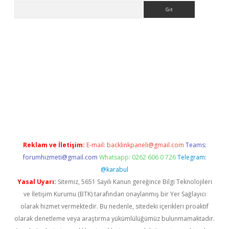
Arama
ww.betexper.xyz/
betci.co
betci giriş
elexbetgiris.org
hiltonbet
Reklam ve İletişim:
E-mail:
backlinkpaneli@gmail.com
Teams:
forumhizmeti@gmail.com
Whatsapp: 0262 606 0 726
Telegram:
@karabul
Yasal Uyarı:
Sitemiz, 5651 Sayılı Kanun gereğince Bilgi Teknolojileri
ve İletişim Kurumu (BTK) tarafından onaylanmış bir Yer Sağlayıcı
olarak hizmet vermektedir. Bu nedenle, sitedeki içerikleri proaktif
olarak denetleme veya araştırma yükümlülüğümüz bulunmamaktadır.