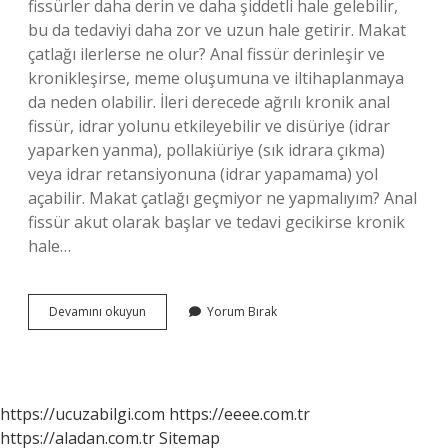
fissürler daha derin ve daha şiddetli hale gelebilir,
bu da tedaviyi daha zor ve uzun hale getirir. Makat
çatlağı ilerlerse ne olur? Anal fissür derinleşir ve
kronikleşirse, meme oluşumuna ve iltihaplanmaya
da neden olabilir. İleri derecede ağrılı kronik anal
fissür, idrar yolunu etkileyebilir ve disüriye (idrar
yaparken yanma), pollakiüriye (sık idrara çıkma)
veya idrar retansiyonuna (idrar yapamama) yol
açabilir. Makat çatlağı geçmiyor ne yapmalıyım? Anal
fissür akut olarak başlar ve tedavi gecikirse kronik
hale…
Makat
Devamını okuyun
Yorum Bırak
Çatlağı
Ilerler
Mi
https://ucuzabilgi.com
https://eeee.com.tr
https://aladan.com.tr
Sitemap