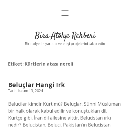
menüyü
Anasayfa
aç
Gizlilik Politikası
Bira Atölye Rehberi
Yasal Uyarı
Biratolye ile yaratıcı ve el işi projelerini takip edin
Etiket:
Kürtlerin atası nereli
Beluçlar Hangi Irk
Tarih: Kasım 13, 2024
Beluciler kimdir Kürt mü? Beluçlar, Sünni Müslüman
bir halk olarak kabul edilir ve konuştukları dil,
Kürtçe gibi, İran dil ailesine aittir. Belucistan ırkı
nedir? Belucistan, Beluci, Pakistan’ın Belucistan