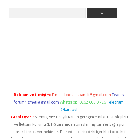
Arama
ww.betexper.xyz/
betci.co
betci giriş
elexbetgiris.org
hiltonbet 
Reklam ve İletişim:
E-mail:
backlinkpaneli@gmail.com
Teams:
forumhizmeti@gmail.com
Whatsapp: 0262 606 0 726
Telegram:
@karabul
Yasal Uyarı:
Sitemiz, 5651 Sayılı Kanun gereğince Bilgi Teknolojileri
ve İletişim Kurumu (BTK) tarafından onaylanmış bir Yer Sağlayıcı
olarak hizmet vermektedir. Bu nedenle, sitedeki içerikleri proaktif