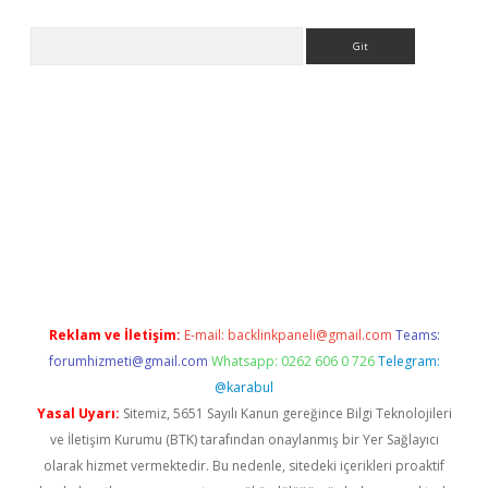
Arama
ww.betexper.xyz/
betci.co
betci giriş
elexbetgiris.org
hiltonbet 
Reklam ve İletişim:
E-mail:
backlinkpaneli@gmail.com
Teams:
forumhizmeti@gmail.com
Whatsapp: 0262 606 0 726
Telegram:
@karabul
Yasal Uyarı:
Sitemiz, 5651 Sayılı Kanun gereğince Bilgi Teknolojileri
ve İletişim Kurumu (BTK) tarafından onaylanmış bir Yer Sağlayıcı
olarak hizmet vermektedir. Bu nedenle, sitedeki içerikleri proaktif