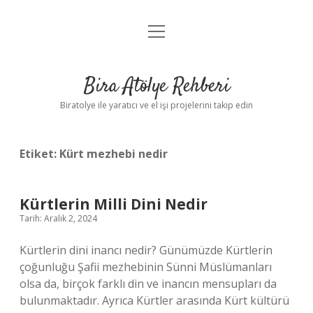
menüyü
Anasayfa
aç
Gizlilik Politikası
Bira Atölye Rehberi
Yasal Uyarı
Biratolye ile yaratıcı ve el işi projelerini takip edin
Etiket:
Kürt mezhebi nedir
Kürtlerin Milli Dini Nedir
Tarih: Aralık 2, 2024
Kürtlerin dini inancı nedir? Günümüzde Kürtlerin
çoğunluğu Şafii mezhebinin Sünni Müslümanları
olsa da, birçok farklı din ve inancın mensupları da
bulunmaktadır. Ayrıca Kürtler arasında Kürt kültürü