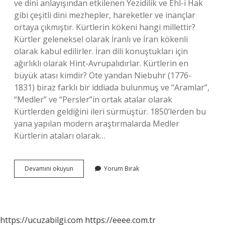
ve dini anlayışından etkilenen Yezidilik ve Ehl-i Hak
gibi çeşitli dini mezhepler, hareketler ve inançlar
ortaya çıkmıştır. Kürtlerin kökeni hangi millettir?
Kürtler geleneksel olarak İranlı ve İran kökenli
olarak kabul edilirler. İran dili konuştukları için
ağırlıklı olarak Hint-Avrupalıdırlar. Kürtlerin en
büyük atası kimdir? Öte yandan Niebuhr (1776-
1831) biraz farklı bir iddiada bulunmuş ve “Aramlar”,
“Medler” ve “Persler”in ortak atalar olarak
Kürtlerden geldiğini ileri sürmüştür. 1850’lerden bu
yana yapılan modern araştırmalarda Medler
Kürtlerin ataları olarak…
Kürtlerin
Devamını okuyun
Yorum Bırak
Milli
Dini
Nedir
https://ucuzabilgi.com
https://eeee.com.tr