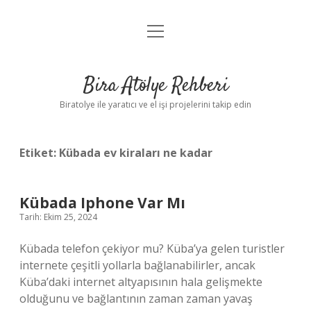
menüyü
Anasayfa
aç
Gizlilik Politikası
Bira Atölye Rehberi
Yasal Uyarı
Biratolye ile yaratıcı ve el işi projelerini takip edin
Etiket:
Kübada ev kiraları ne kadar
Kübada Iphone Var Mı
Tarih: Ekim 25, 2024
Kübada telefon çekiyor mu? Küba’ya gelen turistler
internete çeşitli yollarla bağlanabilirler, ancak
Küba’daki internet altyapısının hala gelişmekte
olduğunu ve bağlantının zaman zaman yavaş