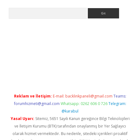
Arama
ww.betexper.xyz/
betci.co
betci giriş
elexbetgiris.org
hiltonbet
Reklam ve İletişim:
E-mail:
backlinkpaneli@gmail.com
Teams:
forumhizmeti@gmail.com
Whatsapp: 0262 606 0 726
Telegram:
@karabul
Yasal Uyarı:
Sitemiz, 5651 Sayılı Kanun gereğince Bilgi Teknolojileri
ve İletişim Kurumu (BTK) tarafından onaylanmış bir Yer Sağlayıcı
olarak hizmet vermektedir. Bu nedenle, sitedeki içerikleri proaktif