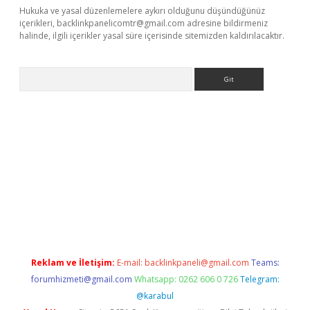
Hukuka ve yasal düzenlemelere aykırı olduğunu düşündüğünüz
içerikleri,
backlinkpanelicomtr@gmail.com
adresine bildirmeniz
halinde, ilgili içerikler yasal süre içerisinde sitemizden kaldırılacaktır.
Arama
ww.betexper.xyz/
betci.co
betci giriş
elexbetgiris.org
hiltonbet 
Reklam ve İletişim:
E-mail:
backlinkpaneli@gmail.com
Teams:
forumhizmeti@gmail.com
Whatsapp: 0262 606 0 726
Telegram:
@karabul