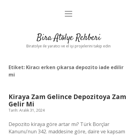
menüyü
Anasayfa
aç
Gizlilik Politikası
Bira Atölye Rehberi
Yasal Uyarı
Biratolye ile yaratıcı ve el işi projelerini takip edin
Etiket:
Kiracı erken çıkarsa depozito iade edilir
mi
Kiraya Zam Gelince Depozitoya Zam
Gelir Mi
Tarih: Aralık 31, 2024
Depozito kiraya göre artar mı? Türk Borçlar
Kanunu’nun 342. maddesine göre, daire ve kapsam