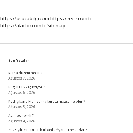
Depozitoya
Zam
Gelir
https://ucuzabilgi.com
https://eeee.com.tr
Mi
https://aladan.com.tr
Sitemap
Sidebar
Son Yazılar
Kama düzeni nedir ?
Ağustos 7, 2026
Bilgi IELTS kaç istiyor ?
Ağustos 6, 2026
Kedi yıkandıktan sonra kurutulmazsa ne olur ?
Ağustos 5, 2026
Avanos nereli ?
Ağustos 4, 2026
2025 yılı için İDDEF kurbanlık fiyatları ne kadar ?