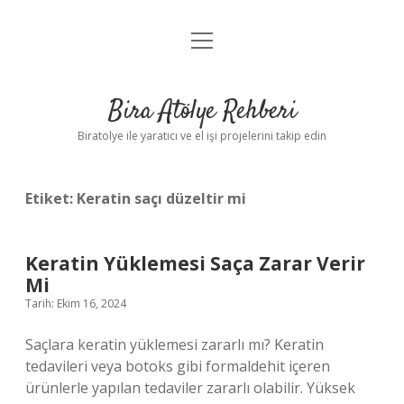
menüyü
Anasayfa
aç
Gizlilik Politikası
Bira Atölye Rehberi
Yasal Uyarı
Biratolye ile yaratıcı ve el işi projelerini takip edin
Etiket:
Keratin saçı düzeltir mi
Keratin Yüklemesi Saça Zarar Verir
Mi
Tarih: Ekim 16, 2024
Saçlara keratin yüklemesi zararlı mı? Keratin
tedavileri veya botoks gibi formaldehit içeren
ürünlerle yapılan tedaviler zararlı olabilir. Yüksek