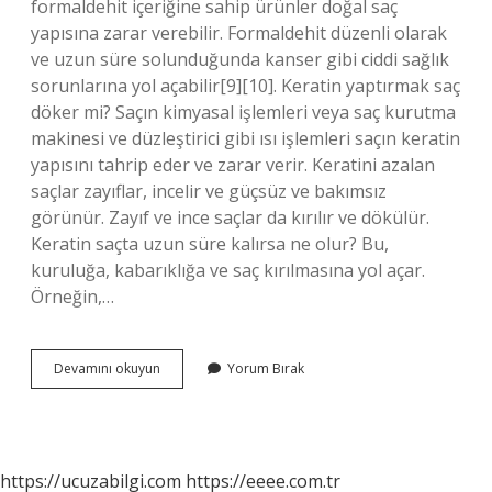
formaldehit içeriğine sahip ürünler doğal saç
yapısına zarar verebilir. Formaldehit düzenli olarak
ve uzun süre solunduğunda kanser gibi ciddi sağlık
sorunlarına yol açabilir[9][10]. Keratin yaptırmak saç
döker mi? Saçın kimyasal işlemleri veya saç kurutma
makinesi ve düzleştirici gibi ısı işlemleri saçın keratin
yapısını tahrip eder ve zarar verir. Keratini azalan
saçlar zayıflar, incelir ve güçsüz ve bakımsız
görünür. Zayıf ve ince saçlar da kırılır ve dökülür.
Keratin saçta uzun süre kalırsa ne olur? Bu,
kuruluğa, kabarıklığa ve saç kırılmasına yol açar.
Örneğin,…
Keratin
Devamını okuyun
Yorum Bırak
Yüklemesi
Saça
Zarar
Verir
Mi
https://ucuzabilgi.com
https://eeee.com.tr