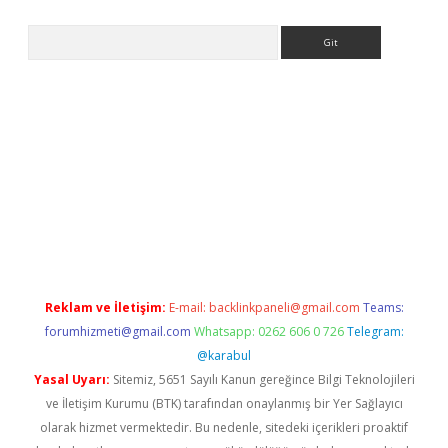
Arama
ww.betexper.xyz/
betci.co
betci giriş
elexbetgiris.org
hiltonbet 
Reklam ve İletişim:
E-mail:
backlinkpaneli@gmail.com
Teams:
forumhizmeti@gmail.com
Whatsapp: 0262 606 0 726
Telegram:
@karabul
Yasal Uyarı:
Sitemiz, 5651 Sayılı Kanun gereğince Bilgi Teknolojileri
ve İletişim Kurumu (BTK) tarafından onaylanmış bir Yer Sağlayıcı
olarak hizmet vermektedir. Bu nedenle, sitedeki içerikleri proaktif