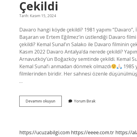
Çekildi
Tarih: Kasım 15, 2024
Davaro hangi köyde çekildi? 1981 yapımı “Davaro”, İ
Başaran ve Ertem Eğilmez’in üstlendiği Davaro film
çekildi? Kemal Sunal’ın Salako ile Davaro filminin ç
Kasım 2022 Davaro Antalya’da nerede çekildi? Yapımcı
Arnavutköy’ün Boğazköy semtinde çekildi. Kemal Suna
Kemal Sunal’ı anmadan dönmek olmazdı
1985 y
filmlerinden biridir. Her sahnesi özenle düşünülmüş
…
Kemal
Devamını okuyun
Yorum Bırak
Sunalın
Davaro
Filmi
Hangi
Köyde
https://ucuzabilgi.com
https://eeee.com.tr
https://a
Çekildi