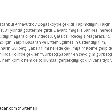
stanbul Arnavutköy Boğazköy’de çekildi. Yapımcılığını Yalçın
i 1981 yılında gösterime girdi. Davaro mağara Sahnesi nered
ekildiği mağara drone videosu, Çatalca İnceceğiz Mağarası, 15
lığını Yalçın Başaran ve Ertem Eğilmez’in üstlendiği film,
l’ın Gurbetçi Şaban filmi nerede çekilmiştir? Köln’e gelip d
ılında Köln’de çekilen “Gurbetçi Şaban” en sevdiğim gurbetç
, hem komik hem de toplumsal gerçekçiliği çok iyi yansıtıyor.
ladan.com.tr
Sitemap