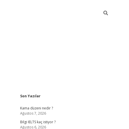
Sidebar
Son Yazılar
ilbet
betci
Betexper giriş adresi
https://www.betexp
Kama düzeni nedir ?
Ağustos 7, 2026
Bilgi IELTS kaç istiyor ?
Ağustos 6, 2026