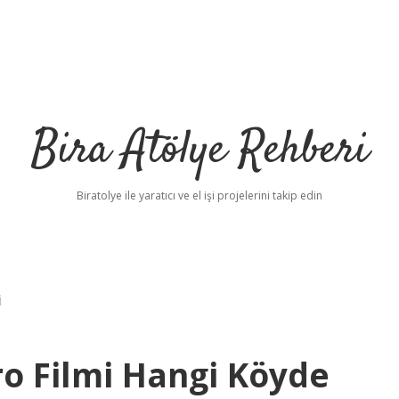
Bira Atölye Rehberi
Biratolye ile yaratıcı ve el işi projelerini takip edin
i
o Filmi Hangi Köyde