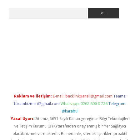
Arama
www.betexper.xyz/
betci.co
betci giriş
elexbetgiris.org
hiltonbet
Reklam ve İletişim:
E-mail:
backlinkpaneli@gmail.com
Teams:
forumhizmeti@gmail.com
Whatsapp: 0262 606 0 726
Telegram:
@karabul
Yasal Uyarı:
Sitemiz, 5651 Sayılı Kanun gereğince Bilgi Teknolojileri
ve İletişim Kurumu (BTK) tarafından onaylanmış bir Yer Sağlayıcı
olarak hizmet vermektedir. Bu nedenle, sitedeki içerikleri proaktif