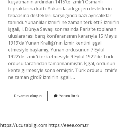
kuşatmanın ardından 1415’te İzmir’i Osmanlı
topraklarına kattı. Yukarıda adı geçen devletlerin
tebaasına destekleri karşılığında bazı ayrıcalıklar
tanındı. Yunanlılar İzmir’i ne zaman terk etti? İzmir’in
işgali, I. Dünya Savaşı sonrasında Paris’te toplanan
uluslararası barış konferansının kararıyla 15 Mayıs
1919’da Yunan Krallığı’nın İzmir kentini işgal
etmesiyle başlamış, Yunan ordusunun 7 Eylül
1922’de İzmir’i terk etmesiyle 9 Eylül 1922’de Türk
ordusu tarafından tamamlanmıştır. İşgal, ordunun
kente girmesiyle sona ermiştir. Türk ordusu İzmir’e
ne zaman girdi? İzmir’in işgali,…
İZmir
Devamını okuyun
Yorum Bırak
Ne
Zaman
Türklerin
Oldu
https://ucuzabilgi.com
https://eeee.com.tr