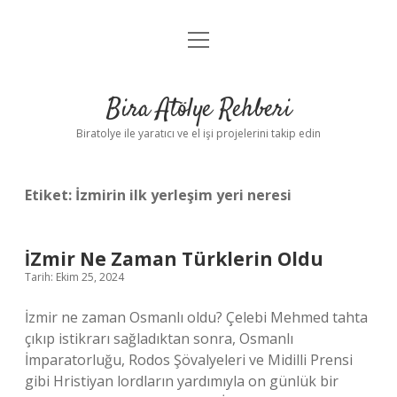
menüyü
Anasayfa
aç
Gizlilik Politikası
Bira Atölye Rehberi
Yasal Uyarı
Biratolye ile yaratıcı ve el işi projelerini takip edin
Etiket:
İzmirin ilk yerleşim yeri neresi
İZmir Ne Zaman Türklerin Oldu
Tarih: Ekim 25, 2024
İzmir ne zaman Osmanlı oldu? Çelebi Mehmed tahta
çıkıp istikrarı sağladıktan sonra, Osmanlı
İmparatorluğu, Rodos Şövalyeleri ve Midilli Prensi
gibi Hristiyan lordların yardımıyla on günlük bir