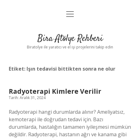
menüyü
Anasayfa
aç
Gizlilik Politikası
Bira Atölye Rehberi
Yasal Uyarı
Biratolye ile yaratıcı ve el işi projelerini takip edin
Etiket:
Işın tedavisi bittikten sonra ne olur
Radyoterapi Kimlere Verilir
Tarih: Aralık 31, 2024
Radyoterapi hangi durumlarda alınır? Ameliyatsız,
kemoterapi ile doğrudan tedavi için. Bazı
durumlarda, hastalığın tamamen iyileşmesi mümkün
değildir. Radyoterapi, hastanın ağrı ve kanama gibi