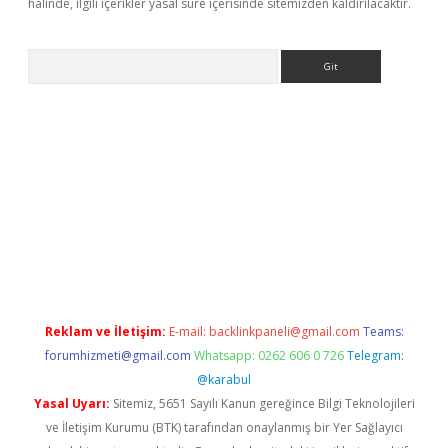
halinde, ilgili içerikler yasal süre içerisinde sitemizden kaldırılacaktır.
Arama
ww.betexper.xyz/
betci.co
betci giriş
elexbetgiris.org
hiltonbet 
Reklam ve İletişim:
E-mail:
backlinkpaneli@gmail.com
Teams:
forumhizmeti@gmail.com
Whatsapp: 0262 606 0 726
Telegram:
@karabul
Yasal Uyarı:
Sitemiz, 5651 Sayılı Kanun gereğince Bilgi Teknolojileri
ve İletişim Kurumu (BTK) tarafından onaylanmış bir Yer Sağlayıcı