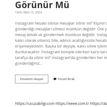
Görünür Mü
Tarih: Ekim 15, 2024
Instagram hesabı silince mesajlar silinir mi? Kişini
gönderdiği mesajları silmesi mümkün değildir. Öte yan
mesaj almak ve göndermek mümkün değildir. Instag
kalıcı olarak silseniz bile, adınızı arattığınızda hes
erişemeyecektir. Başka bir deyişle, kalıcı silme iş
durduracaktır. Instagram komple silerken karsı taraf
tarafça da silinir mi? Instagram’da gönderilen her 
gönderdiğiniz…
Instagram
Devamını okuyun
Yorum Bırak
Hesabı
Sildikten
Sonra
Mesajlar
Görünür
https://ucuzabilgi.com
https://eeee.com.tr
https://a
Mü