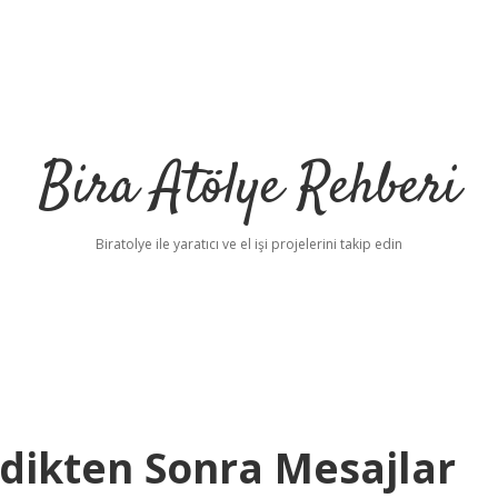
Bira Atölye Rehberi
Biratolye ile yaratıcı ve el işi projelerini takip edin
ldikten Sonra Mesajlar