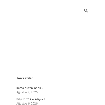
Sidebar
Son Yazılar
ilbet
betci
Betexper giriş adresi
https://www.betexp
Kama düzeni nedir ?
Ağustos 7, 2026
Bilgi IELTS kaç istiyor ?
Ağustos 6, 2026