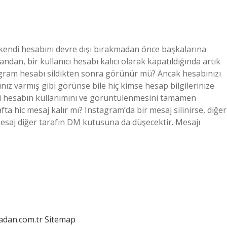
n kendi hesabını devre dışı bırakmadan önce başkalarına
dan, bir kullanıcı hesabı kalıcı olarak kapatıldığında artık
ram hesabı sildikten sonra görünür mü? Ancak hesabınızı
abınız varmış gibi görünse bile hiç kimse hesap bilgilerinize
lemi hesabın kullanımını ve görüntülenmesini tamamen
ta hic mesaj kalır mı? Instagram’da bir mesaj silinirse, diğer
mesaj diğer tarafın DM kutusuna da düşecektir. Mesajı
ladan.com.tr
Sitemap