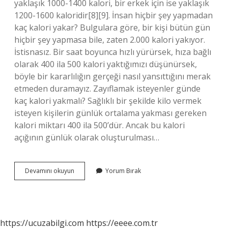
yaklaşık 1000-1400 kalori, bir erkek için ise yaklaşık
1200-1600 kaloridir[8][9]. İnsan hiçbir şey yapmadan
kaç kalori yakar? Bulgulara göre, bir kişi bütün gün
hiçbir şey yapmasa bile, zaten 2.000 kalori yakıyor.
İstisnasız. Bir saat boyunca hızlı yürürsek, hıza bağlı
olarak 400 ila 500 kalori yaktığımızı düşünürsek,
böyle bir kararlılığın gerçeği nasıl yansıttığını merak
etmeden duramayız. Zayıflamak isteyenler günde
kaç kalori yakmalı? Sağlıklı bir şekilde kilo vermek
isteyen kişilerin günlük ortalama yakması gereken
kalori miktarı 400 ila 500’dür. Ancak bu kalori
açığının günlük olarak oluşturulması…
Metabolizma
Devamını okuyun
Yorum Bırak
Günde
Kaç
Kalori
Yakar
https://ucuzabilgi.com
https://eeee.com.tr