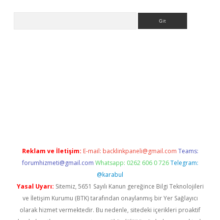
Arama
ww.betexper.xyz/
betci.co
betci giriş
elexbetgiris.org
hiltonbet 
Reklam ve İletişim:
E-mail:
backlinkpaneli@gmail.com
Teams:
forumhizmeti@gmail.com
Whatsapp: 0262 606 0 726
Telegram:
@karabul
Yasal Uyarı:
Sitemiz, 5651 Sayılı Kanun gereğince Bilgi Teknolojileri
ve İletişim Kurumu (BTK) tarafından onaylanmış bir Yer Sağlayıcı
olarak hizmet vermektedir. Bu nedenle, sitedeki içerikleri proaktif