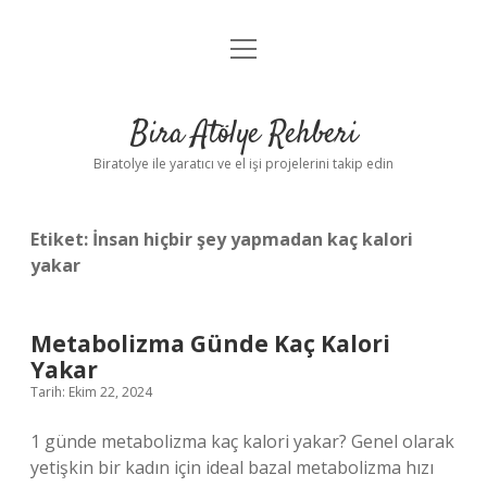
menüyü
Anasayfa
aç
Gizlilik Politikası
Bira Atölye Rehberi
Yasal Uyarı
Biratolye ile yaratıcı ve el işi projelerini takip edin
Etiket:
İnsan hiçbir şey yapmadan kaç kalori
yakar
Metabolizma Günde Kaç Kalori
Yakar
Tarih: Ekim 22, 2024
1 günde metabolizma kaç kalori yakar? Genel olarak
yetişkin bir kadın için ideal bazal metabolizma hızı