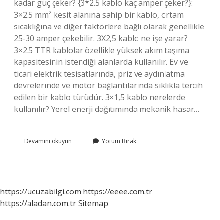
kadar güç çeker? {3*2.5 kablo kaç amper çeker?}:
3×2.5 mm² kesit alanına sahip bir kablo, ortam
sıcaklığına ve diğer faktörlere bağlı olarak genellikle
25-30 amper çekebilir. 3X2,5 kablo ne işe yarar?
3×2.5 TTR kablolar özellikle yüksek akım taşıma
kapasitesinin istendiği alanlarda kullanılır. Ev ve
ticari elektrik tesisatlarında, priz ve aydınlatma
devrelerinde ve motor bağlantılarında sıklıkla tercih
edilen bir kablo türüdür. 3×1,5 kablo nerelerde
kullanılır? Yerel enerji dağıtımında mekanik hasar…
3
Devamını okuyun
Yorum Bırak
25
Kablo
Nerelerde
Kullanılır
https://ucuzabilgi.com
https://eeee.com.tr
https://aladan.com.tr
Sitemap