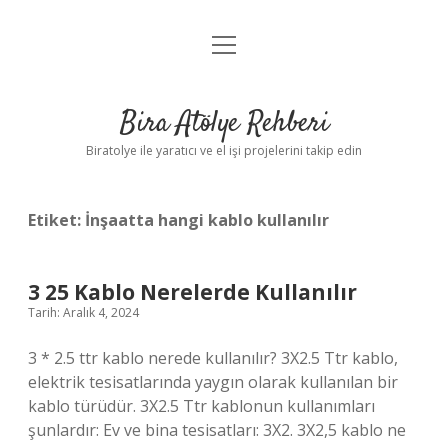
menüyü
Anasayfa
aç
Gizlilik Politikası
Bira Atölye Rehberi
Yasal Uyarı
Biratolye ile yaratıcı ve el işi projelerini takip edin
Etiket:
İnşaatta hangi kablo kullanılır
3 25 Kablo Nerelerde Kullanılır
Tarih: Aralık 4, 2024
3 * 2.5 ttr kablo nerede kullanılır? 3X2.5 Ttr kablo,
elektrik tesisatlarında yaygın olarak kullanılan bir
kablo türüdür. 3X2.5 Ttr kablonun kullanımları
şunlardır: Ev ve bina tesisatları: 3X2. 3X2,5 kablo ne