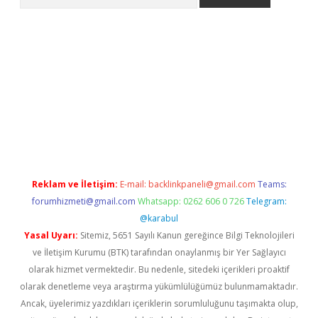
ww.betexper.xyz/
betci.co
betci giriş
elexbetgiris.org
hiltonbet
Reklam ve İletişim:
E-mail:
backlinkpaneli@gmail.com
Teams:
forumhizmeti@gmail.com
Whatsapp: 0262 606 0 726
Telegram:
@karabul
Yasal Uyarı:
Sitemiz, 5651 Sayılı Kanun gereğince Bilgi Teknolojileri
ve İletişim Kurumu (BTK) tarafından onaylanmış bir Yer Sağlayıcı
olarak hizmet vermektedir. Bu nedenle, sitedeki içerikleri proaktif
olarak denetleme veya araştırma yükümlülüğümüz bulunmamaktadır.
Ancak, üyelerimiz yazdıkları içeriklerin sorumluluğunu taşımakta olup,