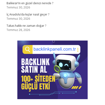
Balıkesir’in en güzel denizi nerede ?
Temmuz 30, 2026
İç Anadolu’da kışlar nasıl geçer ?
Temmuz 30, 2026
Takas hakkı ne zaman doğar ?
Temmuz 28, 2026