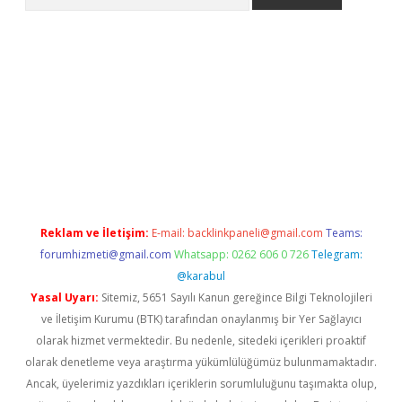
www.betexper.xyz/
betci.co
betci giriş
elexbetgiris.org
hiltonbet
Reklam ve İletişim:
E-mail:
backlinkpaneli@gmail.com
Teams:
forumhizmeti@gmail.com
Whatsapp: 0262 606 0 726
Telegram:
@karabul
Yasal Uyarı:
Sitemiz, 5651 Sayılı Kanun gereğince Bilgi Teknolojileri
ve İletişim Kurumu (BTK) tarafından onaylanmış bir Yer Sağlayıcı
olarak hizmet vermektedir. Bu nedenle, sitedeki içerikleri proaktif
olarak denetleme veya araştırma yükümlülüğümüz bulunmamaktadır.
Ancak, üyelerimiz yazdıkları içeriklerin sorumluluğunu taşımakta olup,