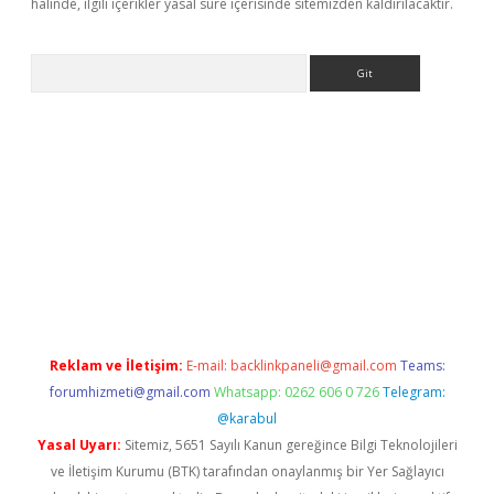
halinde, ilgili içerikler yasal süre içerisinde sitemizden kaldırılacaktır.
Arama
ww.betexper.xyz/
betci.co
betci giriş
elexbetgiris.org
hiltonbet 
Reklam ve İletişim:
E-mail:
backlinkpaneli@gmail.com
Teams:
forumhizmeti@gmail.com
Whatsapp: 0262 606 0 726
Telegram:
@karabul
Yasal Uyarı:
Sitemiz, 5651 Sayılı Kanun gereğince Bilgi Teknolojileri
ve İletişim Kurumu (BTK) tarafından onaylanmış bir Yer Sağlayıcı