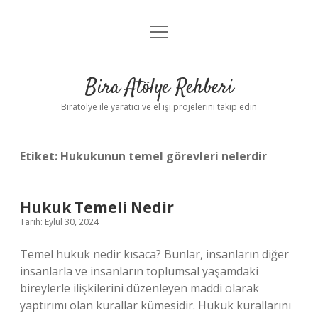
menüyü
Anasayfa
aç
Gizlilik Politikası
Bira Atölye Rehberi
Yasal Uyarı
Biratolye ile yaratıcı ve el işi projelerini takip edin
Etiket:
Hukukunun temel görevleri nelerdir
Hukuk Temeli Nedir
Tarih: Eylül 30, 2024
Temel hukuk nedir kısaca? Bunlar, insanların diğer
insanlarla ve insanların toplumsal yaşamdaki
bireylerle ilişkilerini düzenleyen maddi olarak
yaptırımı olan kurallar kümesidir. Hukuk kurallarını