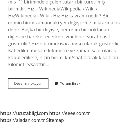
m⋅s−1) biriminde ölçülen tutarlı bir türetilmiş
birimdir. Hız – WikipediaWikipedia › Wiki ›
HızWikipedia › Wiki › Hız Hız kavramı nedir? Bir
cismin birim zamandaki yer değiştirme miktarına hız
denir. Başka bir deyişle, her cisim bir noktadan
diğerine hareket ederken ivmelenir. Sürat nasıl
gösterilir? Hızın birimi kısaca m/sn olarak gösterilir.
Kat edilen mesafe kilometre ve zaman saat olarak
kabul edilirse, hızın birimi km/saat olarak kısaltılan
kilometre/saattir.…
Süratin
Devamını okuyun
Yorum Bırak
Tanımı
Nedir
https://ucuzabilgi.com
https://eeee.com.tr
https://aladan.com.tr
Sitemap