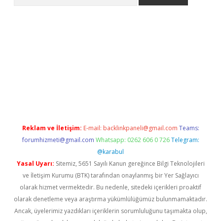
ww.betexper.xyz/
betci.co
betci giriş
elexbetgiris.org
hiltonbet 
Reklam ve İletişim:
E-mail:
backlinkpaneli@gmail.com
Teams:
forumhizmeti@gmail.com
Whatsapp: 0262 606 0 726
Telegram:
@karabul
Yasal Uyarı:
Sitemiz, 5651 Sayılı Kanun gereğince Bilgi Teknolojileri
ve İletişim Kurumu (BTK) tarafından onaylanmış bir Yer Sağlayıcı
olarak hizmet vermektedir. Bu nedenle, sitedeki içerikleri proaktif
olarak denetleme veya araştırma yükümlülüğümüz bulunmamaktadır.
Ancak, üyelerimiz yazdıkları içeriklerin sorumluluğunu taşımakta olup,