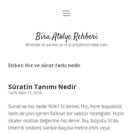
menüyü
Anasayfa
aç
Gizlilik Politikası
Bira Atölye Rehberi
Yasal Uyarı
Biratolye ile yaratıcı ve el işi projelerini takip edin
Etiket:
Hız ve sürat farkı nedir
Süratin Tanımı Nedir
Tarih: Ekim 17, 2024
Sürat ve hız nedir fizik? SI birimi: Hız, hem büyüklük
hem de yön içeren fiziksel bir vektör niceliğidir. Hızın
skaler mutlak değerine hız denir. Bu, boyutu SI’da
(metrik sistem) saniye başına metre (m/s veya