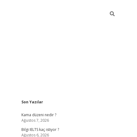
Sidebar
Son Yazılar
ilbet
betci
Betexper giriş adresi
https://www.betexp
Kama düzeni nedir ?
Ağustos 7, 2026
Bilgi IELTS kaç istiyor ?
Ağustos 6, 2026