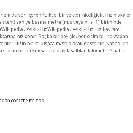
 hem de yön içeren fiziksel bir vektör niceliğidir. Hızın skaler
 sistem) saniye başına metre (m/s veya m⋅s−1) biriminde
iaWikipedia › Wiki › HızWikipedia › Wiki › Hız Hız kavramı
tarına hız denir. Başka bir deyişle, her cisim bir noktadan
rilir? Hızın birimi kısaca m/sn olarak gösterilir. Kat edilen
, hızın birimi km/saat olarak kısaltılan kilometre/saattir.…
ladan.com.tr
Sitemap