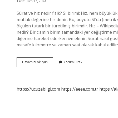
Tarih: Ekim 17, 2024
Sürat ve hız nedir fizik? SI birimi: Hız, hem büyüklük
mutlak değerine hız denir. Bu, boyutu SI’da (metrik
ölçülen tutarlı bir türetilmiş birimdir. Hız – Wikiped
nedir? Bir cismin birim zamandaki yer değiştirme mik
diğerine hareket ederken ivmelenir. Sürat nasıl göste
mesafe kilometre ve zaman saat olarak kabul edilirse
Süratin
Devamını okuyun
Yorum Bırak
Tanımı
Nedir
https://ucuzabilgi.com
https://eeee.com.tr
https://a