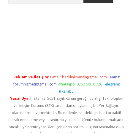
www.betexper.xyz/
betci.co
betci giriş
elexbetgiris.org
hiltonbet
Reklam ve İletişim:
E-mail:
backlinkpaneli@gmail.com
Teams:
forumhizmeti@gmail.com
Whatsapp: 0262 606 0 726
Telegram:
@karabul
Yasal Uyarı:
Sitemiz, 5651 Sayılı Kanun gereğince Bilgi Teknolojileri
ve İletişim Kurumu (BTK) tarafından onaylanmış bir Yer Sağlayıcı
olarak hizmet vermektedir. Bu nedenle, sitedeki içerikleri proaktif
olarak denetleme veya araştırma yükümlülüğümüz bulunmamaktadır.
Ancak, üyelerimiz yazdıkları içeriklerin sorumluluğunu taşımakta olup,