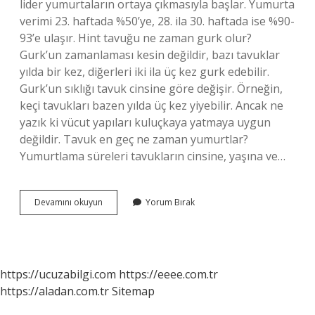
lider yumurtaların ortaya çıkmasıyla başlar. Yumurta
verimi 23. haftada %50’ye, 28. ila 30. haftada ise %90-
93’e ulaşır. Hint tavuğu ne zaman gurk olur?
Gurk’un zamanlaması kesin değildir, bazı tavuklar
yılda bir kez, diğerleri iki ila üç kez gurk edebilir.
Gurk’un sıklığı tavuk cinsine göre değişir. Örneğin,
keçi tavukları bazen yılda üç kez yiyebilir. Ancak ne
yazık ki vücut yapıları kuluçkaya yatmaya uygun
değildir. Tavuk en geç ne zaman yumurtlar?
Yumurtlama süreleri tavukların cinsine, yaşına ve…
Hint
Devamını okuyun
Yorum Bırak
Tavuğu
Kac
Ayda
Yumurtlar
https://ucuzabilgi.com
https://eeee.com.tr
https://aladan.com.tr
Sitemap