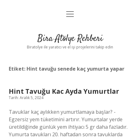
menüyü
Anasayfa
aç
Gizlilik Politikası
Bira Atölye Rehberi
Yasal Uyarı
Biratolye ile yaratıcı ve el işi projelerini takip edin
Etiket:
Hint tavuğu senede kaç yumurta yapar
Hint Tavuğu Kac Ayda Yumurtlar
Tarih: Aralık 5, 2024
Tavuklar kaç aylıkken yumurtlamaya başlar? -
Egzersiz yem tüketimini artırır. Yumurtalar yerde
üretildiğinde günlük yem ihtiyacı 5 gr daha fazladır.
Yumurta tavukları 20. haftadan sonra tavuklarda