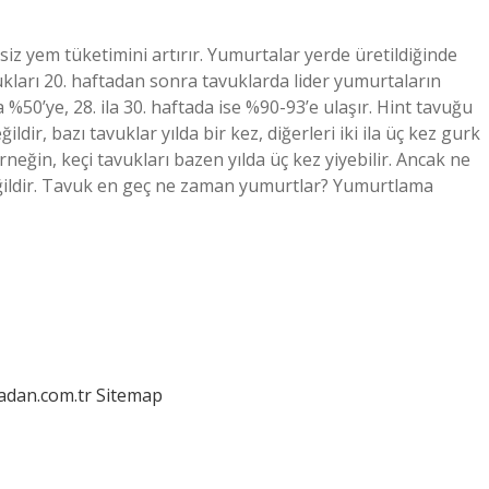
z yem tüketimini artırır. Yumurtalar yerde üretildiğinde
ukları 20. haftadan sonra tavuklarda lider yumurtaların
%50’ye, 28. ila 30. haftada ise %90-93’e ulaşır. Hint tavuğu
r, bazı tavuklar yılda bir kez, diğerleri iki ila üç kez gurk
Örneğin, keçi tavukları bazen yılda üç kez yiyebilir. Ancak ne
eğildir. Tavuk en geç ne zaman yumurtlar? Yumurtlama
ladan.com.tr
Sitemap