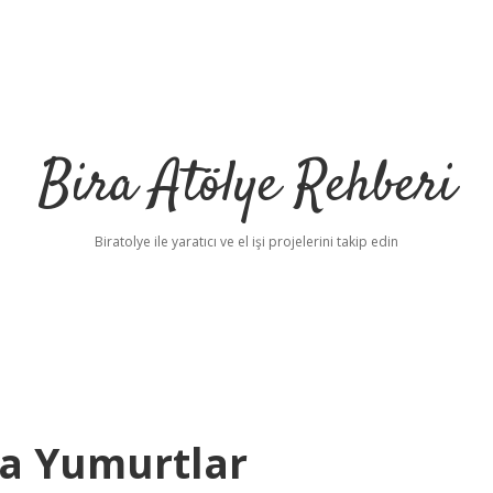
Bira Atölye Rehberi
Biratolye ile yaratıcı ve el işi projelerini takip edin
da Yumurtlar