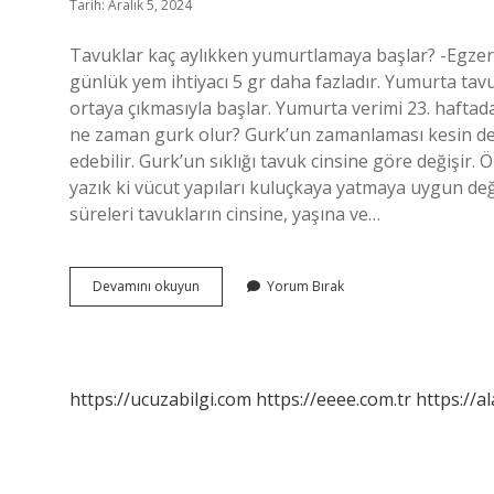
Tarih: Aralık 5, 2024
Tavuklar kaç aylıkken yumurtlamaya başlar? -Egzersi
günlük yem ihtiyacı 5 gr daha fazladır. Yumurta tav
ortaya çıkmasıyla başlar. Yumurta verimi 23. haftada 
ne zaman gurk olur? Gurk’un zamanlaması kesin değildi
edebilir. Gurk’un sıklığı tavuk cinsine göre değişir. 
yazık ki vücut yapıları kuluçkaya yatmaya uygun d
süreleri tavukların cinsine, yaşına ve…
Hint
Devamını okuyun
Yorum Bırak
Tavuğu
Kac
Ayda
Yumurtlar
https://ucuzabilgi.com
https://eeee.com.tr
https://a