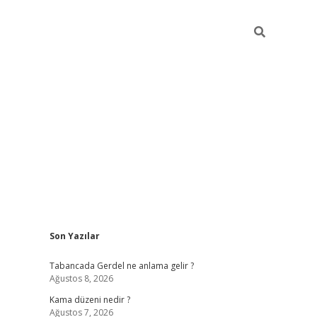
Sidebar
Son Yazılar
ilbet
betci
Betexper giriş adresi
https://www.betexp
Tabancada Gerdel ne anlama gelir ?
Ağustos 8, 2026
Kama düzeni nedir ?
Ağustos 7, 2026