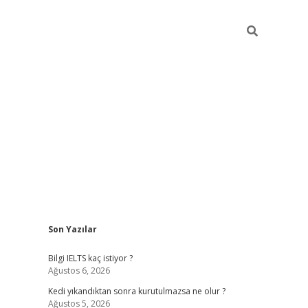
Sidebar
Son Yazılar
ilbet
betci
Betexper giriş adresi
https://www.betex
Bilgi IELTS kaç istiyor ?
Ağustos 6, 2026
Kedi yıkandıktan sonra kurutulmazsa ne olur ?
Ağustos 5, 2026