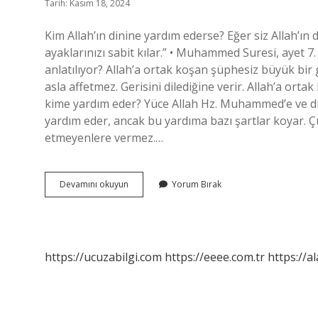
Tarih: Kasım 18, 2024
Kim Allah’ın dinine yardım ederse? Eğer siz Allah’ın 
ayaklarınızı sabit kılar.” • Muhammed Suresi, ayet 
anlatılıyor? Allah’a ortak koşan şüphesiz büyük bir g
asla affetmez. Gerisini dilediğine verir. Allah’a orta
kime yardım eder? Yüce Allah Hz. Muhammed’e ve diğ
yardım eder, ancak bu yardıma bazı şartlar koyar. Ç
etmeyenlere vermez.…
Allah
Devamını okuyun
Yorum Bırak
Kimleri
Bağışlar
https://ucuzabilgi.com
https://eeee.com.tr
https://a