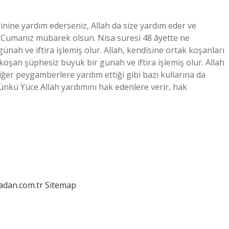
dinine yardım ederseniz, Allah da size yardım eder ve
7. Cumanız mübarek olsun. Nisa suresi 48 âyette ne
ünah ve iftira işlemiş olur. Allah, kendisine ortak koşanları
k koşan şüphesiz büyük bir günah ve iftira işlemiş olur. Allah
er peygamberlere yardım ettiği gibi bazı kullarına da
ünkü Yüce Allah yardımını hak edenlere verir, hak
ladan.com.tr
Sitemap