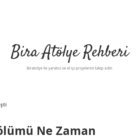
Bira Atölye Rehberi
Biratolye ile yaratıcı ve el işi projelerini takip edin
şti
 Bölümü Ne Zaman