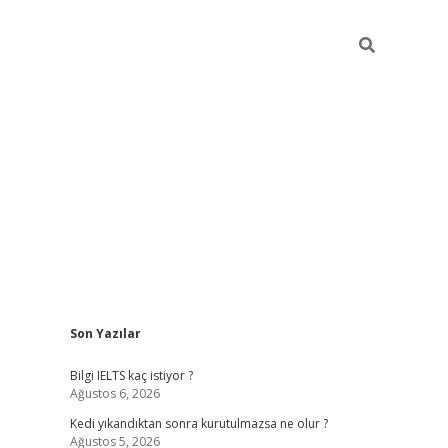
Sidebar
Son Yazılar
ilbet
betci
Betexper giriş adresi
https://www.betex
Bilgi IELTS kaç istiyor ?
Ağustos 6, 2026
Kedi yıkandıktan sonra kurutulmazsa ne olur ?
Ağustos 5, 2026