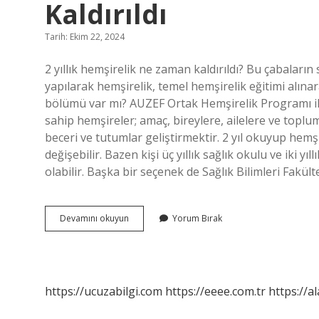
Kaldırıldı
Tarih: Ekim 22, 2024
2 yıllık hemşirelik ne zaman kaldırıldı? Bu çabaları
yapılarak hemşirelik, temel hemşirelik eğitimi alınara
bölümü var mı? AUZEF Ortak Hemşirelik Programı iki 
sahip hemşireler; amaç, bireylere, ailelere ve toplum
beceri ve tutumlar geliştirmektir. 2 yıl okuyup hemş
değişebilir. Bazen kişi üç yıllık sağlık okulu ve iki
olabilir. Başka bir seçenek de Sağlık Bilimleri Fakülte
2
Devamını okuyun
Yorum Bırak
Yıllık
Hemşirelik
Bölümü
Ne
Zaman
https://ucuzabilgi.com
https://eeee.com.tr
https://a
Kaldırıldı