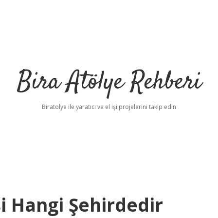
Bira Atölye Rehberi
Biratolye ile yaratıcı ve el işi projelerini takip edin
i Hangi Şehirdedir