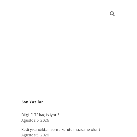
Sidebar
Son Yazılar
ilbet
betci
Betexper giriş adresi
https://www.betexp
Bilgi IELTS kaç istiyor ?
Ağustos 6, 2026
Kedi yıkandıktan sonra kurutulmazsa ne olur ?
Ağustos 5, 2026