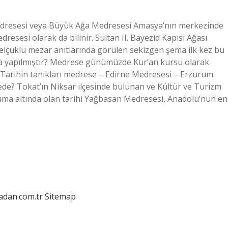
edresesi veya Büyük Ağa Medresesi Amasya’nın merkezinde
esesi olarak da bilinir. Sultan II. Bayezid Kapısı Ağası
 Selçuklu mezar anıtlarında görülen sekizgen şema ilk kez bu
çla yapılmıştır? Medrese günümüzde Kur’an kursu olarak
 Tarihin tanıkları medrese – Edirne Medresesi – Erzurum.
de? Tokat’ın Niksar ilçesinde bulunan ve Kültür ve Turizm
ruma altında olan tarihi Yağbasan Medresesi, Anadolu’nun en
ladan.com.tr
Sitemap