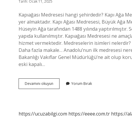
Tarih: Ocak 11, 2025
Kapıağası Medresesi hangi şehirdedir? Kapı Ağa M
yer almaktadır. Kapı Ağası Medresesi, Büyük Ağa Medr
Hüseyin Ağa tarafından 1488 yılında yaptırılmıştır.
yapıda kullanılmıştır. Kapıağası Medresesi ne ama
hizmet vermektedir. Medreselerin isimleri nelerdir?
Daha fazla makale… Anadolu’nun ilk medresesi nere
Bakanlığı Vakıflar Genel Müdürlüğü’ne ait olup ko
eski kapalı…
Kapı
Devamını okuyun
Yorum Bırak
Ağası
Medresesi
Hangi
Şehirdedir
https://ucuzabilgi.com
https://eeee.com.tr
https://a