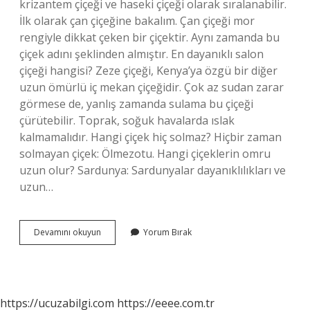
krizantem çiçeği ve haseki çiçeği olarak sıralanabilir.
İlk olarak çan çiçeğine bakalım. Çan çiçeği mor
rengiyle dikkat çeken bir çiçektir. Aynı zamanda bu
çiçek adını şeklinden almıştır. En dayanıklı salon
çiçeği hangisi? Zeze çiçeği, Kenya’ya özgü bir diğer
uzun ömürlü iç mekan çiçeğidir. Çok az sudan zarar
görmese de, yanlış zamanda sulama bu çiçeği
çürütebilir. Toprak, soğuk havalarda ıslak
kalmamalıdır. Hangi çiçek hiç solmaz? Hiçbir zaman
solmayan çiçek: Ölmezotu. Hangi çiçeklerin omru
uzun olur? Sardunya: Sardunyalar dayanıklılıkları ve
uzun…
Uzun
Devamını okuyun
Yorum Bırak
Ömürlü
Salon
Çiçekleri
Nelerdir
https://ucuzabilgi.com
https://eeee.com.tr