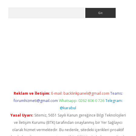
Arama
ww.betexper.xyz/
betci.co
betci giriş
elexbetgiris.org
hiltonbet
Reklam ve İletişim:
E-mail:
backlinkpaneli@gmail.com
Teams:
forumhizmeti@gmail.com
Whatsapp: 0262 606 0 726
Telegram:
@karabul
Yasal Uyarı:
Sitemiz, 5651 Sayılı Kanun gereğince Bilgi Teknolojileri
ve İletişim Kurumu (BTK) tarafından onaylanmış bir Yer Sağlayıcı
olarak hizmet vermektedir. Bu nedenle, sitedeki içerikleri proaktif