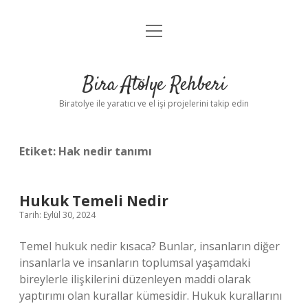
menüyü
Anasayfa
aç
Gizlilik Politikası
Bira Atölye Rehberi
Yasal Uyarı
Biratolye ile yaratıcı ve el işi projelerini takip edin
Etiket:
Hak nedir tanımı
Hukuk Temeli Nedir
Tarih: Eylül 30, 2024
Temel hukuk nedir kısaca? Bunlar, insanların diğer
insanlarla ve insanların toplumsal yaşamdaki
bireylerle ilişkilerini düzenleyen maddi olarak
yaptırımı olan kurallar kümesidir. Hukuk kurallarını