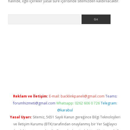
halinde, ilgili içerikler yasal süre içerisinde sitemizden kaldırılacaktır.
Arama
ww.betexper.xyz/
betci.co
betci giriş
elexbetgiris.org
hiltonbet 
Reklam ve İletişim:
E-mail:
backlinkpaneli@gmail.com
Teams:
forumhizmeti@gmail.com
Whatsapp: 0262 606 0 726
Telegram:
@karabul
Yasal Uyarı:
Sitemiz, 5651 Sayılı Kanun gereğince Bilgi Teknolojileri
ve İletişim Kurumu (BTK) tarafından onaylanmış bir Yer Sağlayıcı