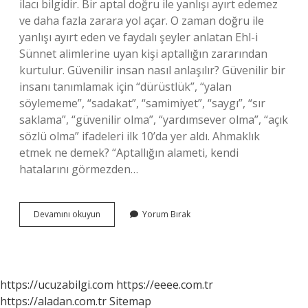
ilacı bilgidir. Bir aptal doğru ile yanlışı ayırt edemez
ve daha fazla zarara yol açar. O zaman doğru ile
yanlışı ayırt eden ve faydalı şeyler anlatan Ehl-i
Sünnet alimlerine uyan kişi aptallığın zararından
kurtulur. Güvenilir insan nasıl anlaşılır? Güvenilir bir
insanı tanımlamak için “dürüstlük”, “yalan
söylememe”, “sadakat”, “samimiyet”, “saygı”, “sır
saklama”, “güvenilir olma”, “yardımsever olma”, “açık
sözlü olma” ifadeleri ilk 10’da yer aldı. Ahmaklık
etmek ne demek? “Aptallığın alameti, kendi
hatalarını görmezden…
Ahmak
Devamını okuyun
Yorum Bırak
Insan
Nasıl
Anlaşılır
https://ucuzabilgi.com
https://eeee.com.tr
https://aladan.com.tr
Sitemap