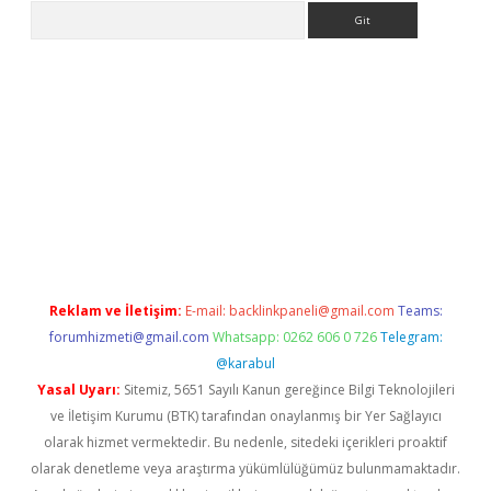
Arama
ww.betexper.xyz/
betci.co
betci giriş
elexbetgiris.org
hiltonbet 
Reklam ve İletişim:
E-mail:
backlinkpaneli@gmail.com
Teams:
forumhizmeti@gmail.com
Whatsapp: 0262 606 0 726
Telegram:
@karabul
Yasal Uyarı:
Sitemiz, 5651 Sayılı Kanun gereğince Bilgi Teknolojileri
ve İletişim Kurumu (BTK) tarafından onaylanmış bir Yer Sağlayıcı
olarak hizmet vermektedir. Bu nedenle, sitedeki içerikleri proaktif
olarak denetleme veya araştırma yükümlülüğümüz bulunmamaktadır.