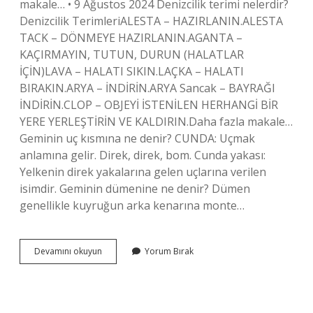
makale… • 9 Ağustos 2024 Denizcilik terimi nelerdir?
Denizcilik TerimleriALESTA – HAZIRLANIN.ALESTA
TACK – DÖNMEYE HAZIRLANIN.AGANTA –
KAÇIRMAYIN, TUTUN, DURUN (HALATLAR
İÇİN)LAVA – HALATI SIKIN.LAÇKA – HALATI
BIRAKIN.ARYA – İNDİRİN.ARYA Sancak – BAYRAĞI
İNDİRİN.CLOP – OBJEYİ İSTENİLEN HERHANGİ BİR
YERE YERLEŞTİRİN VE KALDIRIN.Daha fazla makale…
Geminin uç kısmına ne denir? CUNDA: Uçmak
anlamına gelir. Direk, direk, bom. Cunda yakası:
Yelkenin direk yakalarına gelen uçlarına verilen
isimdir. Geminin dümenine ne denir? Dümen
genellikle kuyruğun arka kenarına monte…
Geminin
Devamını okuyun
Yorum Bırak
Terimleri
Nelerdir