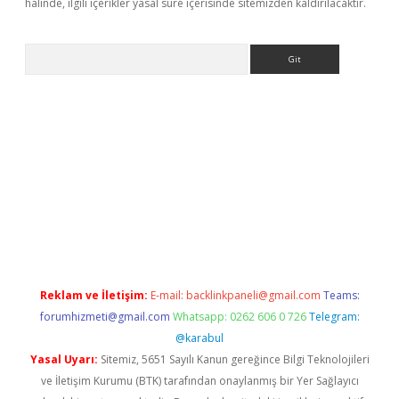
halinde, ilgili içerikler yasal süre içerisinde sitemizden kaldırılacaktır.
Arama
www.betexper.xyz/
betci.co
betci giriş
elexbetgiris.org
hiltonbet
Reklam ve İletişim:
E-mail:
backlinkpaneli@gmail.com
Teams:
forumhizmeti@gmail.com
Whatsapp: 0262 606 0 726
Telegram:
@karabul
Yasal Uyarı:
Sitemiz, 5651 Sayılı Kanun gereğince Bilgi Teknolojileri
ve İletişim Kurumu (BTK) tarafından onaylanmış bir Yer Sağlayıcı