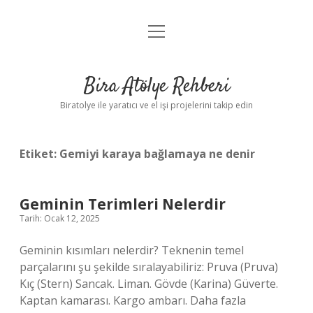
menüyü
Anasayfa
aç
Gizlilik Politikası
Bira Atölye Rehberi
Yasal Uyarı
Biratolye ile yaratıcı ve el işi projelerini takip edin
Etiket:
Gemiyi karaya bağlamaya ne denir
Geminin Terimleri Nelerdir
Tarih: Ocak 12, 2025
Geminin kısımları nelerdir? Teknenin temel
parçalarını şu şekilde sıralayabiliriz: Pruva (Pruva)
Kıç (Stern) Sancak. Liman. Gövde (Karina) Güverte.
Kaptan kamarası. Kargo ambarı. Daha fazla