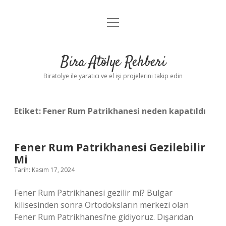
menüyü
Anasayfa
aç
Gizlilik Politikası
Bira Atölye Rehberi
Yasal Uyarı
Biratolye ile yaratıcı ve el işi projelerini takip edin
Etiket:
Fener Rum Patrikhanesi neden kapatıldı
Fener Rum Patrikhanesi Gezilebilir
Mi
Tarih: Kasım 17, 2024
Fener Rum Patrikhanesi gezilir mi? Bulgar
kilisesinden sonra Ortodoksların merkezi olan
Fener Rum Patrikhanesi’ne gidiyoruz. Dışarıdan