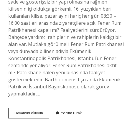
sade ve gösterişsiz bir yapı olmasına rağmen
kilisenin içi oldukça görkemli. 16. yüzyıldan beri
kullanılan kilise, pazar ayini hariç her gün 08:30 –
16:00 saatleri arasında ziyaretçilere açık. Fener Rum
Patrikhanesi kapalı mı? Faaliyetlerini sürdürüyor.
Bahçede yardımcı rahiplerin ve rahiplerin kaldığı bir
alan var. Mutlaka görülmeli. Fener Rum Patrikhanesi
veya dünyada bilinen adıyla Ekümenik
Konstantinopolis Patrikhanesi, İstanbul’un Fener
semtinde yer alıyor. Fener Rum Patrikhanesi aktif
mi? Patrikhane halen yeni binasında faaliyet
göstermektedir. Bartholomeos I şu anda Ekümenik
Patrik ve İstanbul Başpiskoposu olarak görev
yapmaktadır.…
Fener
Devamını okuyun
Yorum Bırak
Rum
Patrikhanesi
Gezilebilir