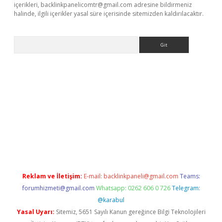
içerikleri,
backlinkpanelicomtr@gmail.com
adresine bildirmeniz
halinde, ilgili içerikler yasal süre içerisinde sitemizden kaldırılacaktır.
Arama
ww.betexper.xyz/
betci.co
betci giriş
elexbetgiris.org
hiltonbet 
Reklam ve İletişim:
E-mail:
backlinkpaneli@gmail.com
Teams:
forumhizmeti@gmail.com
Whatsapp: 0262 606 0 726
Telegram:
@karabul
Yasal Uyarı:
Sitemiz, 5651 Sayılı Kanun gereğince Bilgi Teknolojileri