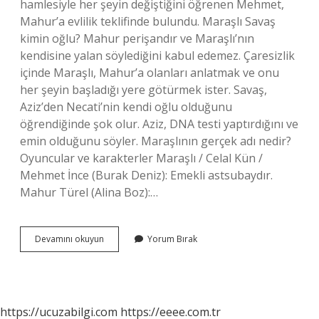
hamlesiyle her şeyin değiştiğini öğrenen Mehmet,
Mahur’a evlilik teklifinde bulundu. Maraşlı Savaş
kimin oğlu? Mahur perişandır ve Maraşlı’nın
kendisine yalan söylediğini kabul edemez. Çaresizlik
içinde Maraşlı, Mahur’a olanları anlatmak ve onu
her şeyin başladığı yere götürmek ister. Savaş,
Aziz’den Necati’nin kendi oğlu olduğunu
öğrendiğinde şok olur. Aziz, DNA testi yaptırdığını ve
emin olduğunu söyler. Maraşlının gerçek adı nedir?
Oyuncular ve karakterler Maraşlı / Celal Kün /
Mehmet İnce (Burak Deniz): Emekli astsubaydır.
Mahur Türel (Alina Boz):…
Maraşlı
Devamını okuyun
Yorum Bırak
Da
Hain
Kim
https://ucuzabilgi.com
https://eeee.com.tr