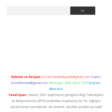
Arama
www.betexper.xyz/
betci.co
betci giriş
elexbetgiris.org
hiltonbet
Reklam ve İletişim:
E-mail:
backlinkpaneli@gmail.com
Teams:
forumhizmeti@gmail.com
Whatsapp: 0262 606 0 726
Telegram:
@karabul
Yasal Uyarı:
Sitemiz, 5651 Sayılı Kanun gereğince Bilgi Teknolojileri
ve İletişim Kurumu (BTK) tarafından onaylanmış bir Yer Sağlayıcı
olarak hizmet vermektedir. Bu nedenle, sitedeki içerikleri proaktif