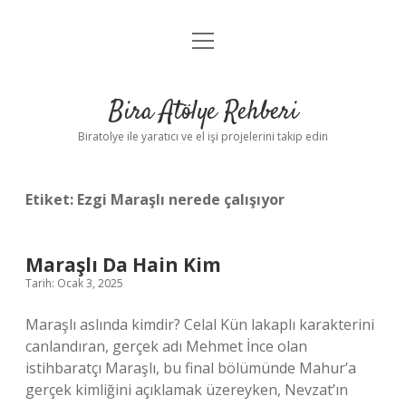
menüyü
Anasayfa
aç
Gizlilik Politikası
Bira Atölye Rehberi
Yasal Uyarı
Biratolye ile yaratıcı ve el işi projelerini takip edin
Etiket:
Ezgi Maraşlı nerede çalışıyor
Maraşlı Da Hain Kim
Tarih: Ocak 3, 2025
Maraşlı aslında kimdir? Celal Kün lakaplı karakterini
canlandıran, gerçek adı Mehmet İnce olan
istihbaratçı Maraşlı, bu final bölümünde Mahur’a
gerçek kimliğini açıklamak üzereyken, Nevzat’ın