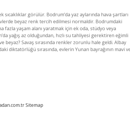
 sıcaklıklar görülür. Bodrum’da yaz aylarında hava şartları
evlerde beyaz renk tercih edilmesi normaldir. Bodrumdaki
aha fazla yaşam alanı yaratmak için ek oda, stüdyo veya
m’da yağış az olduğundan, hızlı su tahliyesi gerektiren eğimli
ve beyaz? Savaş sırasında renkler zorunlu hale geldi. Albay
daki diktatörlüğü sırasında, evlerin Yunan bayrağının mavi v
ladan.com.tr
Sitemap