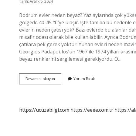
Tarih: Aralık 6, 2024
Bodrum evler neden beyaz? Yaz aylarında çok yüksek
gölgede 40-45 °C’ye ulaşır. İşte tam da bu nedenle 
evlerin neden çatısı yok? Bazı evlerde bu alanlar d
misafir odası olarak bile kullanılabilir. Ayrıca Bodru
çatılara pek gerek yoktur. Yunan evleri neden mavi 
Georgios Padapoulos’un 1967 ile 1974 yılları arasın
beyaz renklerini sergilemesi gerekiyordu. O…
Bodrumda
Devamını okuyun
Yorum Bırak
Neden
Butun
Evler
Beyaz
https://ucuzabilgi.com
https://eeee.com.tr
https://a