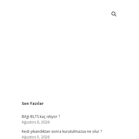
Sidebar
Son Yazılar
ilbet
betci
Betexper gir
Bilgi IELTS kaç istiyor ?
Ağustos 6, 2026
Kedi yıkandıktan sonra kurutulmazsa ne olur ?
Ağustos 5, 2026