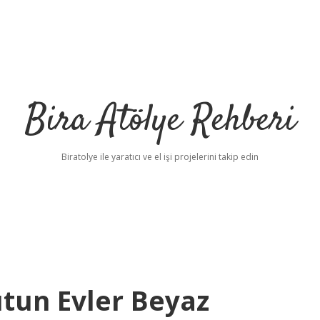
Bira Atölye Rehberi
Biratolye ile yaratıcı ve el işi projelerini takip edin
un Evler Beyaz