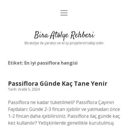
menüyü
Anasayfa
aç
Gizlilik Politikası
Bira Atölye Rehberi
Yasal Uyarı
Biratolye ile yaratıcı ve el işi projelerini takip edin
Etiket:
En iyi passiflora hangisi
Passiflora Günde Kaç Tane Yenir
Tarih: Aralık 5, 2024
Passiflora ne kadar tüketilmeli? Passiflora Çayının
Faydaları: Günde 2-3 fincan içebilir ve yatmadan önce
1-2 fincan daha içebilirsiniz. Passiflora ilaç günde kaç
kez kullanılır? Yetişkinlerde genellikle kurutulmuş