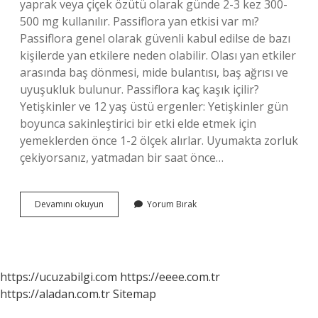
yaprak veya çiçek özütü olarak günde 2-3 kez 300-
500 mg kullanılır. Passiflora yan etkisi var mı?
Passiflora genel olarak güvenli kabul edilse de bazı
kişilerde yan etkilere neden olabilir. Olası yan etkiler
arasında baş dönmesi, mide bulantısı, baş ağrısı ve
uyuşukluk bulunur. Passiflora kaç kaşık içilir?
Yetişkinler ve 12 yaş üstü ergenler: Yetişkinler gün
boyunca sakinleştirici bir etki elde etmek için
yemeklerden önce 1-2 ölçek alırlar. Uyumakta zorluk
çekiyorsanız, yatmadan bir saat önce…
Passiflora
Devamını okuyun
Yorum Bırak
Günde
Kaç
Tane
Yenir
https://ucuzabilgi.com
https://eeee.com.tr
https://aladan.com.tr
Sitemap