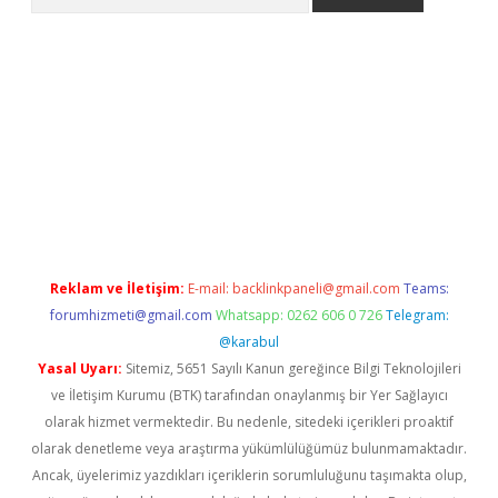
ww.betexper.xyz/
betci.co
betci giriş
elexbetgiris.org
hiltonbet 
Reklam ve İletişim:
E-mail:
backlinkpaneli@gmail.com
Teams:
forumhizmeti@gmail.com
Whatsapp: 0262 606 0 726
Telegram:
@karabul
Yasal Uyarı:
Sitemiz, 5651 Sayılı Kanun gereğince Bilgi Teknolojileri
ve İletişim Kurumu (BTK) tarafından onaylanmış bir Yer Sağlayıcı
olarak hizmet vermektedir. Bu nedenle, sitedeki içerikleri proaktif
olarak denetleme veya araştırma yükümlülüğümüz bulunmamaktadır.
Ancak, üyelerimiz yazdıkları içeriklerin sorumluluğunu taşımakta olup,