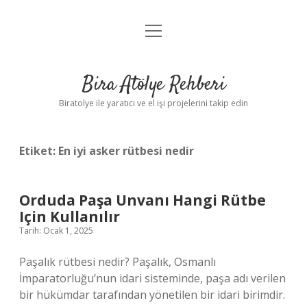
menüyü
Anasayfa
aç
Gizlilik Politikası
Bira Atölye Rehberi
Yasal Uyarı
Biratolye ile yaratıcı ve el işi projelerini takip edin
Etiket:
En iyi asker rütbesi nedir
Orduda Paşa Unvanı Hangi Rütbe
Için Kullanılır
Tarih: Ocak 1, 2025
Paşalık rütbesi nedir? Paşalık, Osmanlı
İmparatorluğu’nun idari sisteminde, paşa adı verilen
bir hükümdar tarafından yönetilen bir idari birimdir.