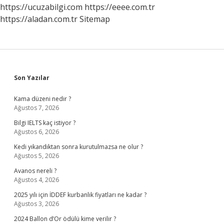
Için
https://ucuzabilgi.com
https://eeee.com.tr
Kullanılır
https://aladan.com.tr
Sitemap
Sidebar
Son Yazılar
Kama düzeni nedir ?
Ağustos 7, 2026
Bilgi IELTS kaç istiyor ?
Ağustos 6, 2026
Kedi yıkandıktan sonra kurutulmazsa ne olur ?
Ağustos 5, 2026
Avanos nereli ?
Ağustos 4, 2026
2025 yılı için İDDEF kurbanlık fiyatları ne kadar ?
Ağustos 3, 2026
2024 Ballon d’Or ödülü kime verilir ?