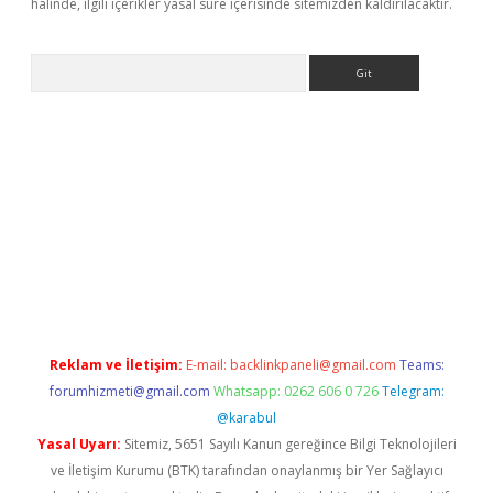
halinde, ilgili içerikler yasal süre içerisinde sitemizden kaldırılacaktır.
Arama
ww.betexper.xyz/
betci.co
betci giriş
elexbetgiris.org
hiltonbet 
Reklam ve İletişim:
E-mail:
backlinkpaneli@gmail.com
Teams:
forumhizmeti@gmail.com
Whatsapp: 0262 606 0 726
Telegram:
@karabul
Yasal Uyarı:
Sitemiz, 5651 Sayılı Kanun gereğince Bilgi Teknolojileri
ve İletişim Kurumu (BTK) tarafından onaylanmış bir Yer Sağlayıcı