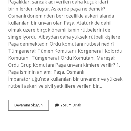
Paşalıklar, sancak adı verilen daha küçük idari
birimlerden oluşur. Askerde paşa ne demek?
Osmanlı döneminden beri özellikle askeri alanda
kullanılan bir unvan olan Paşa, Atatürk de dahil
olmak üzere birçok önemli ismin rütbelerini de
simgeliyordu. Albaydan daha yüksek rütbeli kişilere
Paşa denmektedir. Ordu komutanı rütbesi nedir?
Tümgeneral: Tümen Komutanı. Korgeneral: Kolordu
Komutanı. Tümgeneral: Ordu Komutanı. Mareşal:
Ordu Grup Komutanı Paşa unvanı kimlere verilir? 1.
Paşa isminin anlamı: Paşa, Osmanlı
İmparatorluğu’nda kullanılan bir unvandır ve yüksek
rütbeli askeri ve sivil yetkililere verilen bir…
Orduda
Devamını okuyun
Yorum Bırak
Paşa
Unvanı
Hangi
Rütbe