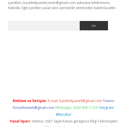
içerikleri,
backlinkpanelicomtr@gmail.com
adresine bildirmeniz
halinde, ilgili içerikler yasal süre içerisinde sitemizden kaldırılacaktır.
Arama
ww.betexper.xyz/
betci.co
betci giriş
elexbetgiris.org
hiltonbet 
Reklam ve İletişim:
E-mail:
backlinkpaneli@gmail.com
Teams:
forumhizmeti@gmail.com
Whatsapp: 0262 606 0 726
Telegram:
@karabul
Yasal Uyarı:
Sitemiz, 5651 Sayılı Kanun gereğince Bilgi Teknolojileri