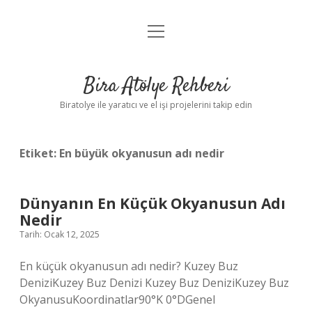
menüyü
Anasayfa
aç
Gizlilik Politikası
Bira Atölye Rehberi
Yasal Uyarı
Biratolye ile yaratıcı ve el işi projelerini takip edin
Etiket:
En büyük okyanusun adı nedir
Dünyanın En Küçük Okyanusun Adı
Nedir
Tarih: Ocak 12, 2025
En küçük okyanusun adı nedir? Kuzey Buz
DeniziKuzey Buz Denizi Kuzey Buz DeniziKuzey Buz
OkyanusuKoordinatlar90°K 0°DGenel