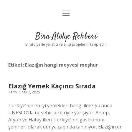
menüyü
Anasayfa
aç
Gizlilik Politikası
Bira Atölye Rehberi
Yasal Uyarı
Biratolye ile yaratıcı ve el işi projelerini takip edin
Etiket:
Elazığın hangi meyvesi meşhur
Elazığ Yemek Kaçıncı Sırada
Tarih: Ocak 7, 2025
Türkiye’nin en iyi yemekleri hangi ilde? Şu anda
UNESCO’da üç şehir birbiriyle yarışıyor. Antep,
Afyon ve Hatay illeri Türkiye’nin gastronomi
şehirleri olarak dünya çapında tanınıyor. Elazığ’ın en