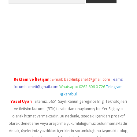
://www.betexper.xyz/
betci.co
betci giriş
elexbetgiris.org
hilton
Reklam ve İletişim:
E-mail:
backlinkpaneli@gmail.com
Teams:
forumhizmeti@gmail.com
Whatsapp: 0262 606 0 726
Telegram:
@karabul
Yasal Uyarı:
Sitemiz, 5651 Sayılı Kanun gereğince Bilgi Teknolojileri
ve İletişim Kurumu (BTK) tarafından onaylanmış bir Yer Sağlayıcı
olarak hizmet vermektedir. Bu nedenle, sitedeki içerikleri proaktif
olarak denetleme veya araştırma yükümlülüğümüz bulunmamaktadır.
Ancak, üyelerimiz yazdıkları içeriklerin sorumluluğunu taşımakta olup,