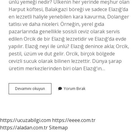
ünlü yemeği nedir? Ülkenin her yerinde meşhur olan
Harput köftesi, Balakgazi böreği ve sadece Elazığ’da
en lezzetli haliyle yenebilen kara kavurma, Dolanger
tatlısı ve daha niceleri. Örneğin, yerel gıda
pazarlarında genellikle sosisli ceviz olarak servis
edilen Orcik de bir Elazığ lezzetidir ve Elazığ’da evde
yapılır. Elazığ neyi ile ünlü? Elazığ denince akla; Orcik,
pestil, üzüm ve dut gelir. Orcik, birçok bölgede
cevizli sucuk olarak bilinen lezzettir. Dünya şarap
üretim merkezlerinden biri olan Elazığ’ın…
Elazığ
Devamını okuyun
Yorum Bırak
Yemek
Kaçıncı
Sırada
https://ucuzabilgi.com
https://eeee.com.tr
https://aladan.com.tr
Sitemap