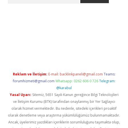
ww.betexper.xyz/
betci.co
betci giriş
elexbetgiris.org
hiltonbet 
Reklam ve İletişim:
E-mail:
backlinkpaneli@gmail.com
Teams:
forumhizmeti@gmail.com
Whatsapp: 0262 606 0 726
Telegram:
@karabul
Yasal Uyarı:
Sitemiz, 5651 Sayılı Kanun gereğince Bilgi Teknolojileri
ve İletişim Kurumu (BTK) tarafından onaylanmış bir Yer Sağlayıcı
olarak hizmet vermektedir. Bu nedenle, sitedeki içerikleri proaktif
olarak denetleme veya araştırma yükümlülüğümüz bulunmamaktadır.
Ancak, üyelerimiz yazdıkları içeriklerin sorumluluğunu taşımakta olup,