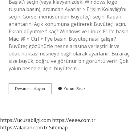
Başlat’ı seçin (veya klavyenizdeki Windows logo
tuşuna basın), ardından Ayarlar > Erişim Kolaylığı’nı
seçin. Görsel menüsünden Büyüteç’i seçin. Kapalı
anahtarını Açık konumuna getirerek Büyüteç’i açın.
Ekran büyütme f kaç? Windows ve Linux: F11’e basın.
Mac: ⌘ + Ctrl + f’ye basın. Büyüteç nasıl çalışır?
Büyüteç gözünüzle nesne arasına yerleştirilir ve
odak noktası nesneye bağlı olarak ayarlanır. Bu araç
size büyük, doğru ve görünür bir görüntü verir. Çok
yakın nesneler için, büyütecin…
Büyüteç
Devamını okuyun
Yorum Bırak
Hangi
Tuş
https://ucuzabilgi.com
https://eeee.com.tr
https://aladan.com.tr
Sitemap