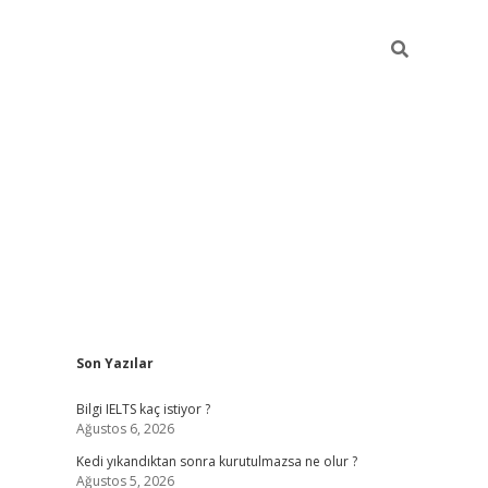
Sidebar
Son Yazılar
ilbet
betci
Betexper giriş adresi
https://www.betex
Bilgi IELTS kaç istiyor ?
Ağustos 6, 2026
Kedi yıkandıktan sonra kurutulmazsa ne olur ?
Ağustos 5, 2026