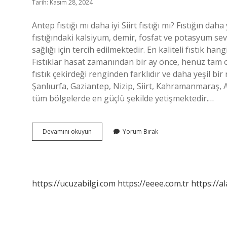
Tarih: Kasım 28, 2024
Antep fıstığı mı daha iyi Siirt fıstığı mı? Fıstığın da
fıstığındaki kalsiyum, demir, fosfat ve potasyum seviy
sağlığı için tercih edilmektedir. En kaliteli fıstık hangis
Fıstıklar hasat zamanından bir ay önce, henüz tam ol
fıstık çekirdeği renginden farklıdır ve daha yeşil bir 
Şanlıurfa, Gaziantep, Nizip, Siirt, Kahramanmara
tüm bölgelerde en güçlü şekilde yetişmektedir.…
Antep
Devamını okuyun
Yorum Bırak
Fıstığı
Mi
Siirt
Fistigi
Mi
https://ucuzabilgi.com
https://eeee.com.tr
https://a