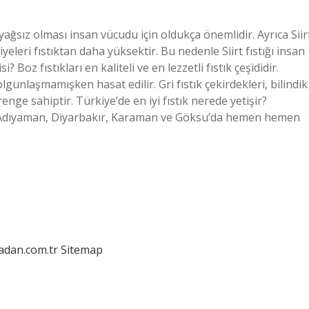
ha yağsız olması insan vücudu için oldukça önemlidir. Ayrıca Siir
eleri fıstıktan daha yüksektir. Bu nedenle Siirt fıstığı insan
i? Boz fıstıkları en kaliteli ve en lezzetli fıstık çeşididir.
gunlaşmamışken hasat edilir. Gri fıstık çekirdekleri, bilindik
renge sahiptir. Türkiye’de en iyi fıstık nerede yetişir?
ş, Adıyaman, Diyarbakır, Karaman ve Göksu’da hemen hemen
ladan.com.tr
Sitemap