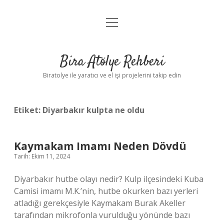
menüyü
Anasayfa
aç
Gizlilik Politikası
Bira Atölye Rehberi
Yasal Uyarı
Biratolye ile yaratıcı ve el işi projelerini takip edin
Etiket:
Diyarbakır kulpta ne oldu
Kaymakam Imamı Neden Dövdü
Tarih: Ekim 11, 2024
Diyarbakır hutbe olayı nedir? Kulp ilçesindeki Kuba
Camisi imamı M.K.’nin, hutbe okurken bazı yerleri
atladığı gerekçesiyle Kaymakam Burak Akeller
tarafından mikrofonla vurulduğu yönünde bazı