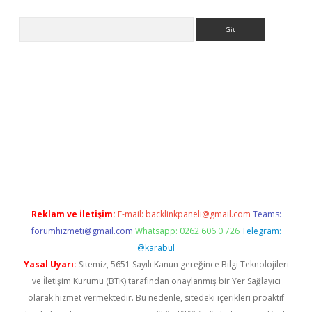
Arama
riş adresi
https://www.betexper.xyz/
betci.co
betci giriş
elexbet
Reklam ve İletişim:
E-mail:
backlinkpaneli@gmail.com
Teams:
forumhizmeti@gmail.com
Whatsapp: 0262 606 0 726
Telegram:
@karabul
Yasal Uyarı:
Sitemiz, 5651 Sayılı Kanun gereğince Bilgi Teknolojileri
ve İletişim Kurumu (BTK) tarafından onaylanmış bir Yer Sağlayıcı
olarak hizmet vermektedir. Bu nedenle, sitedeki içerikleri proaktif