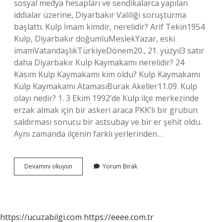
sosyal medya hesapları ve sendikalarca yapılan
iddialar üzerine, Diyarbakır Valiliği soruşturma
başlattı. Kulp İmam kimdir, nerelidir? Arif Tekin1954
Kulp, Diyarbakır doğumluMeslekYazar, eski
imamVatandaşlıkTürkiyeDönem20., 21. yüzyıl3 satır
daha Diyarbakır Kulp Kaymakamı nerelidir? 24
Kasım Kulp Kaymakamı kim oldu? Kulp Kaymakamı
Kulp Kaymakamı AtamasıBurak Akeller11.09. Kulp
olayı nedir? 1. 3 Ekim 1992’de Kulp ilçe merkezinde
erzak almak için bir askeri araca PKK’lı bir grubun
saldırması sonucu bir astsubay ve bir er şehit oldu.
Aynı zamanda ilçenin farklı yerlerinden…
Kaymakam
Devamını okuyun
Yorum Bırak
Imamı
Neden
Dövdü
https://ucuzabilgi.com
https://eeee.com.tr