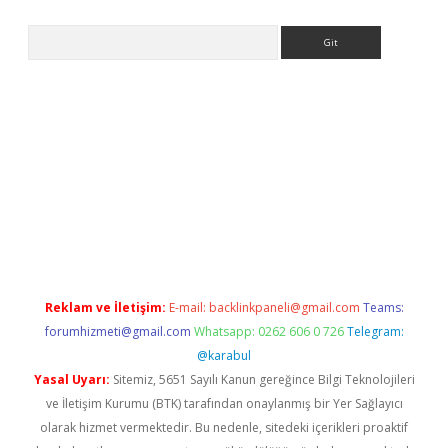
Arama
ww.betexper.xyz/
betci.co
betci giriş
elexbetgiris.org
hiltonbet 
Reklam ve İletişim:
E-mail:
backlinkpaneli@gmail.com
Teams:
forumhizmeti@gmail.com
Whatsapp: 0262 606 0 726
Telegram:
@karabul
Yasal Uyarı:
Sitemiz, 5651 Sayılı Kanun gereğince Bilgi Teknolojileri
ve İletişim Kurumu (BTK) tarafından onaylanmış bir Yer Sağlayıcı
olarak hizmet vermektedir. Bu nedenle, sitedeki içerikleri proaktif