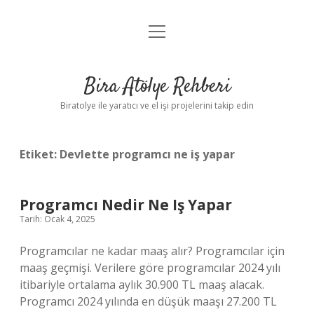
menüyü
Anasayfa
aç
Gizlilik Politikası
Bira Atölye Rehberi
Yasal Uyarı
Biratolye ile yaratıcı ve el işi projelerini takip edin
Etiket:
Devlette programcı ne iş yapar
Programcı Nedir Ne Iş Yapar
Tarih: Ocak 4, 2025
Programcılar ne kadar maaş alır? Programcılar için
maaş geçmişi. Verilere göre programcılar 2024 yılı
itibariyle ortalama aylık 30.900 TL maaş alacak.
Programcı 2024 yılında en düşük maaşı 27.200 TL