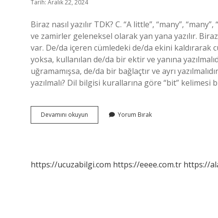
Tarih: Aralık 22, 2024
Biraz nasıl yazılır TDK? C. “A little”, “many”, “many”,
ve zamirler geleneksel olarak yan yana yazılır. Bira
var. De/da içeren cümledeki de/da ekini kaldırarak c
yoksa, kullanılan de/da bir ektir ve yanına yazılmalı
uğramamışsa, de/da bir bağlaçtır ve ayrı yazılmalıdır
yazılmalı? Dil bilgisi kurallarına göre “bit” kelimesi 
Biraz
Devamını okuyun
Yorum Bırak
Da
Sanat
Nasıl
Yazılır
https://ucuzabilgi.com
https://eeee.com.tr
https://a