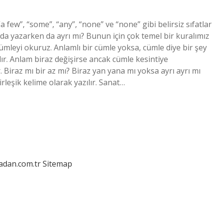
 “a few”, “some”, “any”, “none” ve “none” gibi belirsiz sıfatlar
zda yazarken da ayrı mı? Bunun için çok temel bir kuralımız
ümleyi okuruz. Anlamlı bir cümle yoksa, cümle diye bir şey
dır. Anlam biraz değişirse ancak cümle kesintiye
. Biraz mı bir az mı? Biraz yan yana mı yoksa ayrı ayrı mı
birleşik kelime olarak yazılır. Sanat…
ladan.com.tr
Sitemap