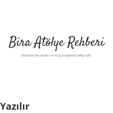
Bira Atölye Rehberi
Biratolye ile yaratıcı ve el işi projelerini takip edin
Yazılır