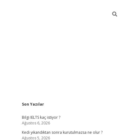
Sidebar
Son Yazılar
ilbet
betci
Betexper giriş adresi
https://www.bete
Bilgi IELTS kaç istiyor ?
Ağustos 6, 2026
Kedi yıkandıktan sonra kurutulmazsa ne olur ?
Ağustos 5, 2026