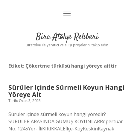
menüyü
Anasayfa
aç
Gizlilik Politikası
Bira Atölye Rehberi
Yasal Uyarı
Biratolye ile yaratıcı ve el işi projelerini takip edin
Etiket:
Çökertme türküsü hangi yöreye aittir
Sürüler Içinde Sürmeli Koyun Hangi
Yöreye Ait
Tarih: Ocak 3, 2025
Sürüler içinde sürmeli koyun hangi yöredir?
SÜRÜLER ARASINDA GÜMÜŞ KOYUNLARRepertuar
No. 1245Yer- İliKIRIKKALEİlçe-KöyKeskinKaynak