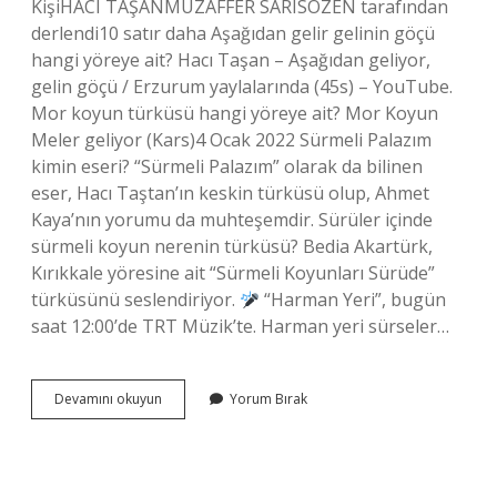
KişiHACI TAŞANMUZAFFER SARISÖZEN tarafından
derlendi10 satır daha Aşağıdan gelir gelinin göçü
hangi yöreye ait? Hacı Taşan – Aşağıdan geliyor,
gelin göçü / Erzurum yaylalarında (45s) – YouTube.
Mor koyun türküsü hangi yöreye ait? Mor Koyun
Meler geliyor (Kars)4 Ocak 2022 Sürmeli Palazım
kimin eseri? “Sürmeli Palazım” olarak da bilinen
eser, Hacı Taştan’ın keskin türküsü olup, Ahmet
Kaya’nın yorumu da muhteşemdir. Sürüler içinde
sürmeli koyun nerenin türküsü? Bedia Akartürk,
Kırıkkale yöresine ait “Sürmeli Koyunları Sürüde”
türküsünü seslendiriyor.
“Harman Yeri”, bugün
saat 12:00’de TRT Müzik’te. Harman yeri sürseler…
Sürüler
Devamını okuyun
Yorum Bırak
Içinde
Sürmeli
Koyun
Hangi