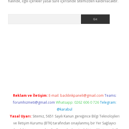
halinde, ilgili içerikler yasal süre içerisinde sitemizden kaldırılacaktır.
Arama
www.betexper.xyz/
betci.co
betci giriş
elexbetgiris.org
hiltonbet
Reklam ve İletişim:
E-mail:
backlinkpaneli@gmail.com
Teams:
forumhizmeti@gmail.com
Whatsapp: 0262 606 0 726
Telegram:
@karabul
Yasal Uyarı:
Sitemiz, 5651 Sayılı Kanun gereğince Bilgi Teknolojileri
ve İletişim Kurumu (BTK) tarafından onaylanmış bir Yer Sağlayıcı