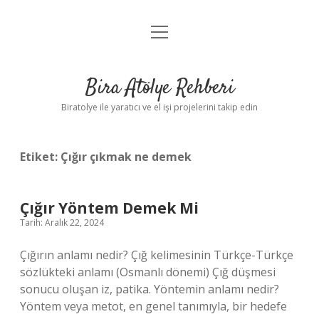
menüyü
Anasayfa
aç
Gizlilik Politikası
Bira Atölye Rehberi
Yasal Uyarı
Biratolye ile yaratıcı ve el işi projelerini takip edin
Etiket:
Çığır çıkmak ne demek
Çığır Yöntem Demek Mi
Tarih: Aralık 22, 2024
Çığırın anlamı nedir? Çığ kelimesinin Türkçe-Türkçe
sözlükteki anlamı (Osmanlı dönemi) Çığ düşmesi
sonucu oluşan iz, patika. Yöntemin anlamı nedir?
Yöntem veya metot, en genel tanımıyla, bir hedefe