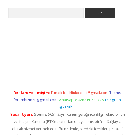
Arama
ww.betexper.xyz/
betci.co
betci giriş
elexbetgiris.org
hiltonbet 
Reklam ve İletişim:
E-mail:
backlinkpaneli@gmail.com
Teams:
forumhizmeti@gmail.com
Whatsapp: 0262 606 0 726
Telegram:
@karabul
Yasal Uyarı:
Sitemiz, 5651 Sayılı Kanun gereğince Bilgi Teknolojileri
ve İletişim Kurumu (BTK) tarafından onaylanmış bir Yer Sağlayıcı
olarak hizmet vermektedir. Bu nedenle, sitedeki içerikleri proaktif