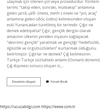
ulaşmak için izlenen yol veya prosedürdür. Yöntem
terimi, “takip eden, sonraki, müteakip” anlamına
gelen μετά, μέθ- (metα, meth-) öneki ve “yol, araç”
anlamına gelen οδός (odos) kelimesinden oluşan
eski Yunancadan türetilmiş bir terimdir. Çığır ne
demek edebiyatta? Çığır, gençlik dergisi olarak
amacının ülkenin yeniden inşasını sağlayacak
“devrimci gençlik” yaratmak ve gençliği “hedefsizlik,
ilgisizlik ve örgütsüzlükten” kurtarmak olduğunu
belirtmiştir. Çığirlar ne demek? Çığ kelimesinin
Türkçe-Türkçe sözlükteki anlamı (Osmanlı dönemi)
Çığ düşmesi sonucu oluşan iz,…
Çığır
Devamını okuyun
Yorum Bırak
Yöntem
Demek
Mi
https://ucuzabilgi.com
https://eeee.com.tr