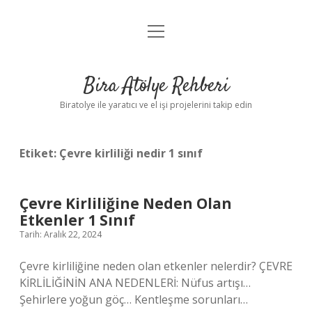
menüyü
Anasayfa
aç
Gizlilik Politikası
Bira Atölye Rehberi
Yasal Uyarı
Biratolye ile yaratıcı ve el işi projelerini takip edin
Etiket:
Çevre kirliliği nedir 1 sınıf
Çevre Kirliliğine Neden Olan
Etkenler 1 Sınıf
Tarih: Aralık 22, 2024
Çevre kirliliğine neden olan etkenler nelerdir? ÇEVRE
KİRLİLİĞİNİN ANA NEDENLERİ: Nüfus artışı…
Şehirlere yoğun göç… Kentleşme sorunları…