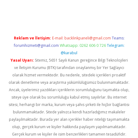
w.betexper.xyz/
betci.co
betci giriş
elexbetgiris.org
hiltonbet g
Reklam ve İletişim:
E-mail:
backlinkpaneli@gmail.com
Teams:
forumhizmeti@gmail.com
Whatsapp: 0262 606 0 726
Telegram:
@karabul
Yasal Uyarı:
Sitemiz, 5651 Sayılı Kanun gereğince Bilgi Teknolojileri
ve İletişim Kurumu (BTK) tarafından onaylanmış bir Yer Sağlayıcı
olarak hizmet vermektedir. Bu nedenle, sitedeki içerikleri proaktif
olarak denetleme veya araştırma yükümlülüğümüz bulunmamaktadır.
Ancak, üyelerimiz yazdıkları içeriklerin sorumluluğunu taşımakta olup,
siteye üye olarak bu sorumluluğu kabul etmiş sayılırlar. Bu internet
sitesi, herhangi bir marka, kurum veya şahıs şirketi ile hiçbir bağlantısı
bulunmamaktadır. Sitede yalnızca kendi hazırladığımız makaleler
paylaşılmaktadır. Burada yer alan içerikler haber niteliği taşımamakta
olup, gerçek kurum ve kişiler hakkında paylaşım yapılmamaktadır.
Gerçek kurum ve kişiler ile isim benzerlikleri tamamen tesadüfidir.