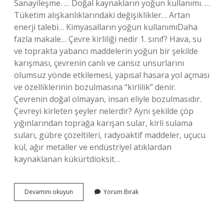
Sanayileşme. … Doğal kaynakların yoğun kullanımı. …
Tüketim alışkanlıklarındaki değişiklikler… Artan
enerji talebi… Kimyasalların yoğun kullanımıDaha
fazla makale… Çevre kirliliği nedir 1. sınıf? Hava, su
ve toprakta yabancı maddelerin yoğun bir şekilde
karışması, çevrenin canlı ve cansız unsurlarını
olumsuz yönde etkilemesi, yapısal hasara yol açması
ve özelliklerinin bozulmasına “kirlilik” denir.
Çevrenin doğal olmayan, insan eliyle bozulmasıdır.
Çevreyi kirleten şeyler nelerdir? Aynı şekilde çöp
yığınlarından toprağa karışan sular, kirli sulama
suları, gübre çözeltileri, radyoaktif maddeler, uçucu
kül, ağır metaller ve endüstriyel atıklardan
kaynaklanan kükürtdioksit…
Çevre
Devamını okuyun
Yorum Bırak
Kirliliğine
Neden
Olan