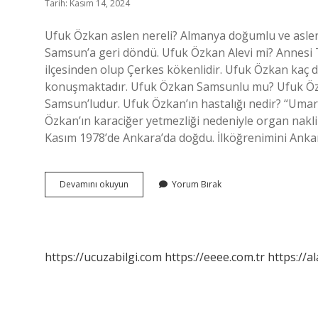
Tarih: Kasım 14, 2024
Ufuk Özkan aslen nereli? Almanya doğumlu ve aslen 
Samsun’a geri döndü. Ufuk Özkan Alevi mi? Annesi 
ilçesinden olup Çerkes kökenlidir. Ufuk Özkan kaç dil
konuşmaktadır. Ufuk Özkan Samsunlu mu? Ufuk Özka
Samsun’ludur. Ufuk Özkan’ın hastalığı nedir? “Umarı
Özkan’ın karaciğer yetmezliği nedeniyle organ nakli
Kasım 1978’de Ankara’da doğdu. İlköğrenimini Ankara
Ufuk
Devamını okuyun
Yorum Bırak
Özkan
Kimdir
Nereli
https://ucuzabilgi.com
https://eeee.com.tr
https://a