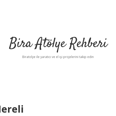
Bira Atölye Rehberi
Biratolye ile yaratıcı ve el işi projelerini takip edin
ereli