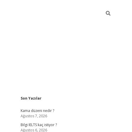
Sidebar
Son Yazılar
ilbet
betci
Betexper giriş adresi
https://www.bet
Kama düzeni nedir ?
Ağustos 7, 2026
Bilgi IELTS kaç istiyor ?
Ağustos 6, 2026