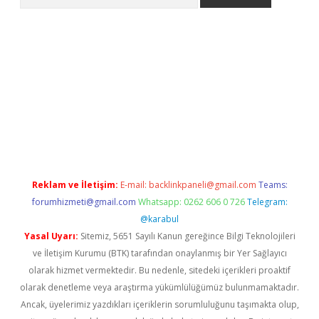
www.betexper.xyz/
betci.co
betci giriş
elexbetgiris.org
hiltonbet
Reklam ve İletişim:
E-mail:
backlinkpaneli@gmail.com
Teams:
forumhizmeti@gmail.com
Whatsapp: 0262 606 0 726
Telegram:
@karabul
Yasal Uyarı:
Sitemiz, 5651 Sayılı Kanun gereğince Bilgi Teknolojileri
ve İletişim Kurumu (BTK) tarafından onaylanmış bir Yer Sağlayıcı
olarak hizmet vermektedir. Bu nedenle, sitedeki içerikleri proaktif
olarak denetleme veya araştırma yükümlülüğümüz bulunmamaktadır.
Ancak, üyelerimiz yazdıkları içeriklerin sorumluluğunu taşımakta olup,