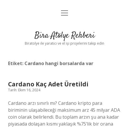
menüyü
Anasayfa
aç
Gizlilik Politikası
Bira Atölye Rehberi
Yasal Uyarı
Biratolye ile yaratıcı ve el işi projelerini takip edin
Etiket:
Cardano hangi borsalarda var
Cardano Kaç Adet Üretildi
Tarih: Ekim 16, 2024
Cardano arzı sınırlı mı? Cardano kripto para
biriminin ulaşabileceği maksimum arz 45 milyar ADA
coin olarak belirlendi. Bu toplam arzın şu ana kadar
piyasada dolaşan kısmı yaklaşık %75’lik bir orana