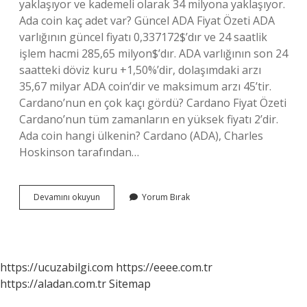
yaklaşıyor ve kademeli olarak 34 milyona yaklaşıyor.
Ada coin kaç adet var? Güncel ADA Fiyat Özeti ADA
varlığının güncel fiyatı 0,337172$’dır ve 24 saatlik
işlem hacmi 285,65 milyon$’dır. ADA varlığının son 24
saatteki döviz kuru +1,50%’dir, dolaşımdaki arzı
35,67 milyar ADA coin’dir ve maksimum arzı 45’tir.
Cardano’nun en çok kaçı gördü? Cardano Fiyat Özeti
Cardano’nun tüm zamanların en yüksek fiyatı 2’dir.
Ada coin hangi ülkenin? Cardano (ADA), Charles
Hoskinson tarafından…
Cardano
Devamını okuyun
Yorum Bırak
Kaç
Adet
Üretildi
https://ucuzabilgi.com
https://eeee.com.tr
https://aladan.com.tr
Sitemap