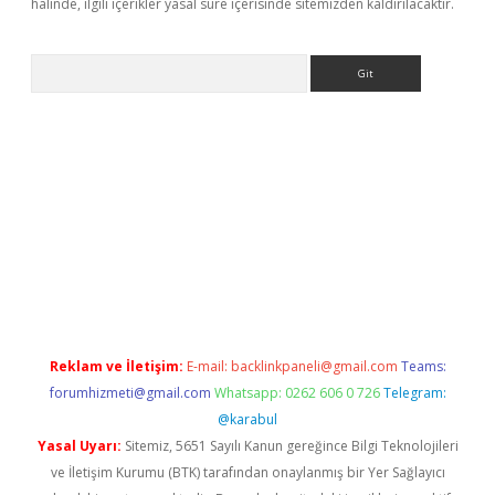
halinde, ilgili içerikler yasal süre içerisinde sitemizden kaldırılacaktır.
Arama
iş adresi
https://www.betexper.xyz/
betci.co
betci giriş
elexbetg
Reklam ve İletişim:
E-mail:
backlinkpaneli@gmail.com
Teams:
forumhizmeti@gmail.com
Whatsapp: 0262 606 0 726
Telegram:
@karabul
Yasal Uyarı:
Sitemiz, 5651 Sayılı Kanun gereğince Bilgi Teknolojileri
ve İletişim Kurumu (BTK) tarafından onaylanmış bir Yer Sağlayıcı