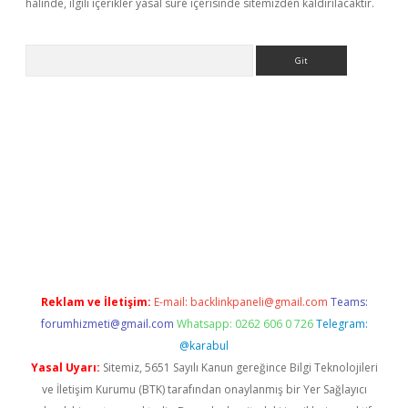
halinde, ilgili içerikler yasal süre içerisinde sitemizden kaldırılacaktır.
Arama
ww.betexper.xyz/
betci.co
betci giriş
elexbetgiris.org
hiltonbet 
Reklam ve İletişim:
E-mail:
backlinkpaneli@gmail.com
Teams:
forumhizmeti@gmail.com
Whatsapp: 0262 606 0 726
Telegram:
@karabul
Yasal Uyarı:
Sitemiz, 5651 Sayılı Kanun gereğince Bilgi Teknolojileri
ve İletişim Kurumu (BTK) tarafından onaylanmış bir Yer Sağlayıcı