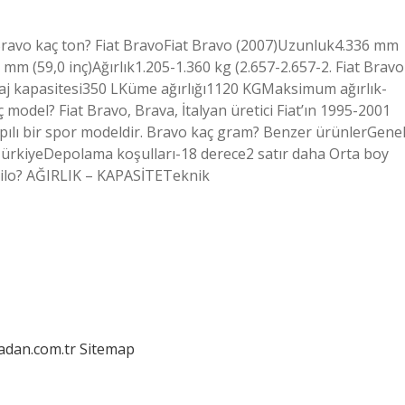
 Bravo kaç ton? Fiat BravoFiat Bravo (2007)Uzunluk4.336 mm
 mm (59,0 inç)Ağırlık1.205-1.360 kg (2.657-2.657-2. Fiat Bravo
j kapasitesi350 LKüme ağırlığı1120 KGMaksimum ağırlık-
 model? Fiat Bravo, Brava, İtalyan üretici Fiat’ın 1995-2001
 kapılı bir spor modeldir. Bravo kaç gram? Benzer ürünlerGene
ürkiyeDepolama koşulları-18 derece2 satır daha Orta boy
ç kilo? AĞIRLIK – KAPASİTETeknik
ladan.com.tr
Sitemap