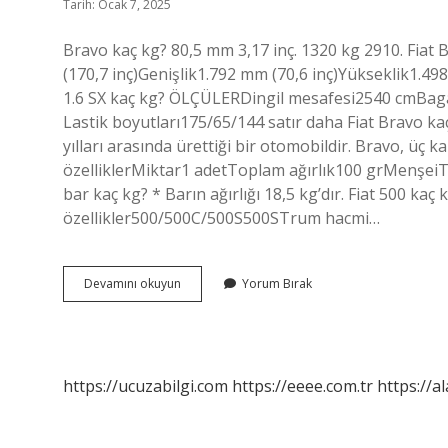
Tarih: Ocak 7, 2025
Bravo kaç kg? 80,5 mm 3,17 inç. 1320 kg 2910. Fiat
(170,7 inç)Genişlik1.792 mm (70,6 inç)Yükseklik1.498
1.6 SX kaç kg? ÖLÇÜLERDingil mesafesi2540 cmBaga
Lastik boyutları175/65/144 satır daha Fiat Bravo kaç
yılları arasında ürettiği bir otomobildir. Bravo, üç
özelliklerMiktar1 adetToplam ağırlık100 grMenşeiT
bar kaç kg? * Barın ağırlığı 18,5 kg’dır. Fiat 500 ka
özellikler500/500C/500S500STrum hacmi…
Bravo
Devamını okuyun
Yorum Bırak
Kaç
Kilo
https://ucuzabilgi.com
https://eeee.com.tr
https://a