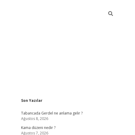
Sidebar
Son Yazılar
ilbet
betci
Betexper giriş adresi
https://www.betex
Tabancada Gerdel ne anlama gelir ?
Ağustos 8, 2026
Kama düzeni nedir ?
Ağustos 7, 2026