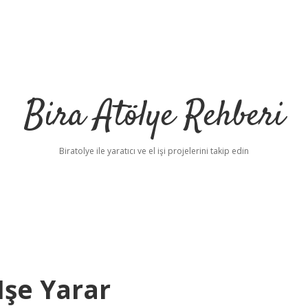
Bira Atölye Rehberi
Biratolye ile yaratıcı ve el işi projelerini takip edin
Işe Yarar