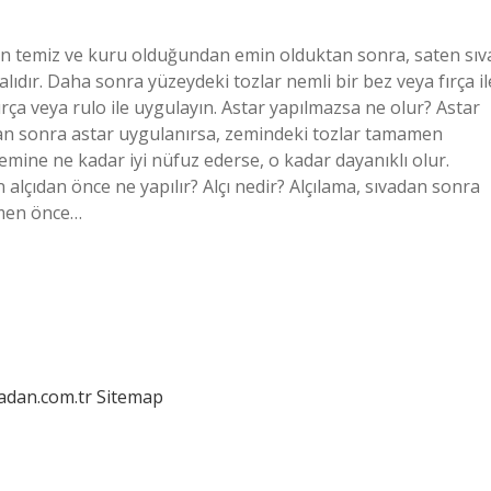
nin temiz ve kuru olduğundan emin olduktan sonra, saten sıv
dır. Daha sonra yüzeydeki tozlar nemli bir bez veya fırça il
ırça veya rulo ile uygulayın. Astar yapılmazsa ne olur? Astar
an sonra astar uygulanırsa, zemindeki tozlar tamamen
mine ne kadar iyi nüfuz ederse, o kadar dayanıklı olur.
 alçıdan önce ne yapılır? Alçı nedir? Alçılama, sıvadan sonra
emen önce…
ladan.com.tr
Sitemap