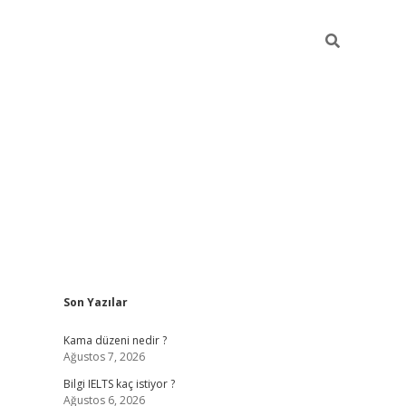
Sidebar
Son Yazılar
ilbet
betci
Betexper giriş adresi
https://www.betexp
Kama düzeni nedir ?
Ağustos 7, 2026
Bilgi IELTS kaç istiyor ?
Ağustos 6, 2026