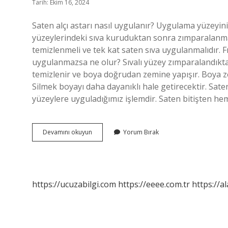
Tarih: Ekim 16, 2024
Saten alçı astarı nasıl uygulanır? Uygulama yüzeyi
yüzeylerindeki sıva kuruduktan sonra zımparalanmalı
temizlenmeli ve tek kat saten sıva uygulanmalıdır. F
uygulanmazsa ne olur? Sıvalı yüzey zımparalandıkt
temizlenir ve boya doğrudan zemine yapışır. Boya ze
Silmek boyayı daha dayanıklı hale getirecektir. Saten
yüzeylere uyguladığımız işlemdir. Saten bitişten h
Saten
Devamını okuyun
Yorum Bırak
Alçı
Astarı
Ne
Işe
Yarar
https://ucuzabilgi.com
https://eeee.com.tr
https://a