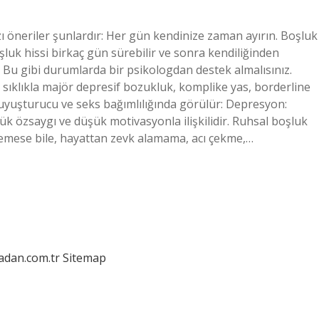
ı öneriler şunlardır: Her gün kendinize zaman ayırın. Boşluk
şluk hissi birkaç gün sürebilir ve sonra kendiliğinden
r. Bu gibi durumlarda bir psikologdan destek almalısınız.
 sıklıkla majör depresif bozukluk, komplike yas, borderline
l, uyuşturucu ve seks bağımlılığında görülür: Depresyon:
ük özsaygı ve düşük motivasyonla ilişkilidir. Ruhsal boşluk
demese bile, hayattan zevk alamama, acı çekme,…
ladan.com.tr
Sitemap