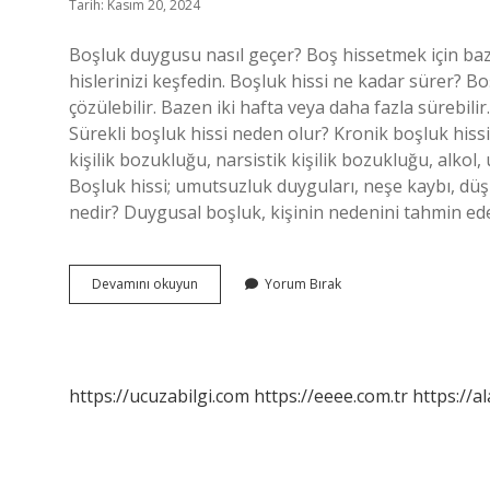
Tarih: Kasım 20, 2024
Boşluk duygusu nasıl geçer? Boş hissetmek için baz
hislerinizi keşfedin. Boşluk hissi ne kadar sürer? Bo
çözülebilir. Bazen iki hafta veya daha fazla sürebili
Sürekli boşluk hissi neden olur? Kronik boşluk hissi
kişilik bozukluğu, narsistik kişilik bozukluğu, alko
Boşluk hissi; umutsuzluk duyguları, neşe kaybı, düş
nedir? Duygusal boşluk, kişinin nedenini tahmin e
Boşluk
Devamını okuyun
Yorum Bırak
Hissi
Geçer
Mi
https://ucuzabilgi.com
https://eeee.com.tr
https://a