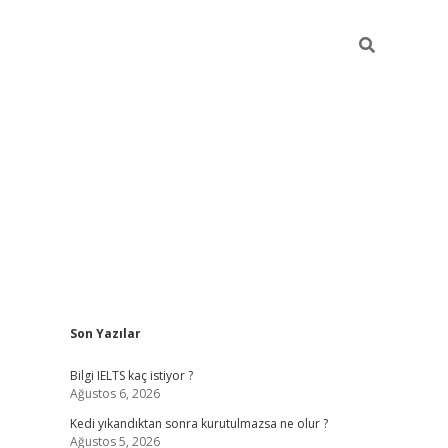
Sidebar
Son Yazılar
ilbet
betci
Betexper giriş adresi
https://www.betex
Bilgi IELTS kaç istiyor ?
Ağustos 6, 2026
Kedi yıkandıktan sonra kurutulmazsa ne olur ?
Ağustos 5, 2026